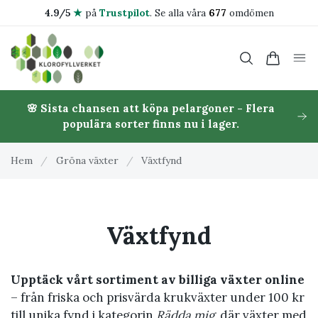
4.9/5
★
på
Trustpilot
.
Se alla våra
677
omdömen
🌸 Sista chansen att köpa pelargoner - Flera
populära sorter finns nu i lager.
Hem
/
Gröna växter
/
Växtfynd
Växtfynd
Upptäck vårt sortiment av billiga växter online
– från friska och prisvärda krukväxter under 100 kr
till unika fynd i kategorin
Rädda mig
, där växter med