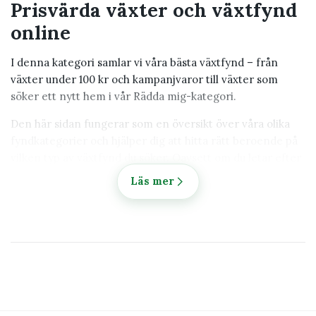
0
r
Prisvärda växter och växtfynd
a
%
t
online
R
t
a
I denna kategori samlar vi våra bästa växtfynd – från
b
växter under 100 kr och kampanjvaror till växter som
a
t
söker ett nytt hem i vår Rädda mig-kategori.
t
Den här sidan fungerar som en översikt över våra olika
fyndkategorier och hjälper dig att hitta rätt beroende på
vilken typ av växtfynd du söker. Oavsett om du letar efter
växter till bra pris, vill utöka din växtsamling eller
Läs mer
upptäcka nya växtarter hittar du våra växtfynd samlade
här.
Utforska våra olika växtfynd
Växter under 100 kr