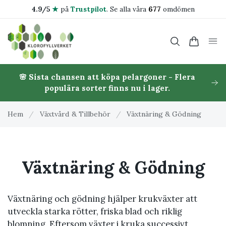
4.9/5
★
på
Trustpilot
.
Se alla våra
677
omdömen
🌸 Sista chansen att köpa pelargoner - Flera
populära sorter finns nu i lager.
Hem
/
Växtvård & Tillbehör
/
Växtnäring & Gödning
Växtnäring & Gödning
Växtnäring och gödning hjälper krukväxter att
utveckla starka rötter, friska blad och riklig
blomning. Eftersom växter i kruka successivt