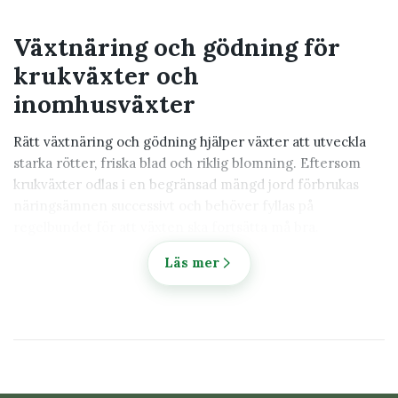
Växtnäring och gödning för
krukväxter och
inomhusväxter
Rätt växtnäring och gödning hjälper växter att utveckla
starka rötter, friska blad och riklig blomning. Eftersom
krukväxter odlas i en begränsad mängd jord förbrukas
näringsämnen successivt och behöver fyllas på
regelbundet för att växten ska fortsätta må bra.
Hos Klorofyllverket hittar du flytande
Läs mer
växtnäring,
Näringspinnar för gröna växter
,
långtidsverkande gödning och andra produkter som
hjälper både gröna och blommande växter att växa starkt
året om.