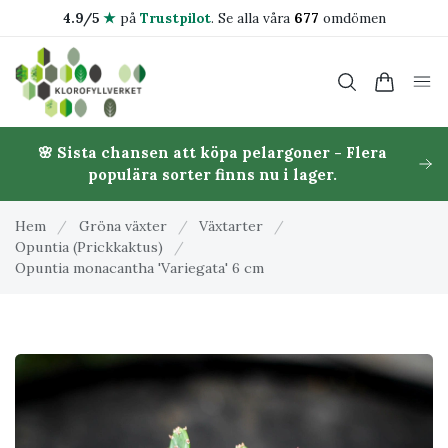
4.9/5
★
på
Trustpilot
.
Se alla våra
677
omdömen
🌸 Sista chansen att köpa pelargoner - Flera
populära sorter finns nu i lager.
Hem
/
Gröna växter
/
Växtarter
/
Opuntia (Prickkaktus)
/
Opuntia monacantha 'Variegata' 6 cm