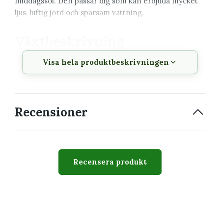
middagssol. Den passar dig som kan erbjuda mycket
ljus, luftig jord och sparsam vattning.
Växtbeskrivning
Visa hela produktbeskrivningen
Vetenskapligt
Opuntia monacantha
namn
'Variegata'
Svenskt namn
Prickkaktus, opuntiakaktus
Recensioner
Växtfamilj
Cactaceae
Krukstorlek
6 cm
Växttyp
Kaktus
Recensera produkt
Växtsätt
Segmenterat, upprätt och
med tiden förgrenat
Svårighetsgrad
Lätt, om plantan får mycket
ljus och sparsam vattning