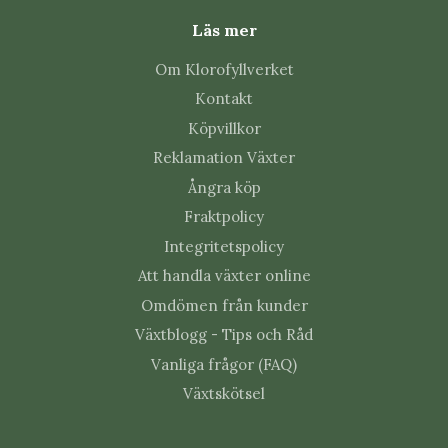
Läs mer
Tips från Klorofyllverket
Om Klorofyllverket
Vattna först när jorden är helt torr.
Kontakt
Använd alltid kruka med dräneringshål.
Köpvillkor
Hantera plantan med tång eller handskar om
Reklamation Växter
den har glochider.
Ångra köp
Vänj plantan långsamt vid stark vårsol efter
vintern.
Fraktpolicy
Integritetspolicy
Vanliga skadedjur
Att handla växter online
Omdömen från kunder
Opuntia kan drabbas av ullöss, sköldlöss, trips och
Växtblogg - Tips och Råd
spinnkvalster. Kontrollera areoler, segmentens
skarvar och rötter regelbundet.
Vanliga frågor (FAQ)
Växtskötsel
Vanliga frågor om Opuntia