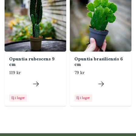
Temperatur
Trivs bäst varmt under
växtsäsongen. Skydda från
frost och kalla, blöta
förhållanden.
Luftfuktighet
Normal till torr rumsluft.
Plantan behöver inte
duschas.
Opuntia rubescens 9
Opuntia brasiliensis 6
Näring
Ge svag dos näring ungefär
cm
cm
en gång i månaden under vår
119 kr
79 kr
och sommar. Gödsla inte
vintertid.
Ej i lager
Ej i lager
Placering i hemmet
Placera plantan nära ett söder-, öster- eller
västerfönster. Ett mörkt läge ger tunnare segment
och svagare tillväxt.