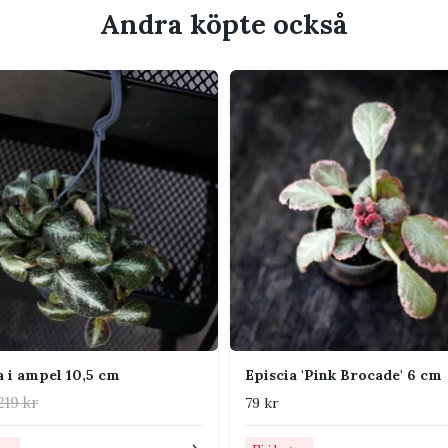
s.
Andra köpte också
fuktig men inte blöt.
med perlit.
ög luftfuktighet.
er vår och sommar.
r fint i växtskåp, terrarium eller på en hylla
a i ampel 10,5 cm
Episcia 'Pink Brocade' 6 cm
219 kr
79 kr