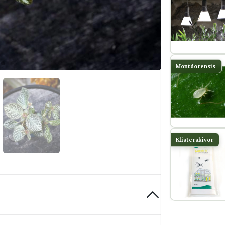
Montdorensis
Klisterskivor