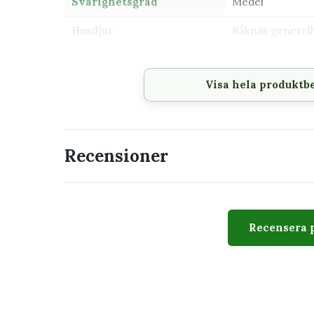
Svårighetsgrad
Medel
Husdjur
Räknas generell
Passar perfekt för
Visa hela produktb
Ljust utan stark sol
Terrarium eller växtskåp
Högre luftfuktighet
Recensioner
Utseende
Episcia odlas främst för sina sammetslika blad s
Recensera 
Sorterna skiljer sig åt i bladteckning men trivs u
Skötsel