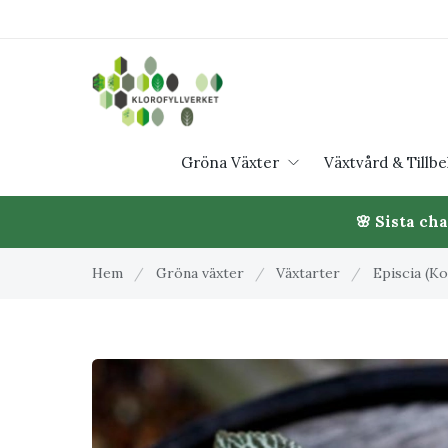
Gröna Växter
Växtvård & Tillb
🌸 Sista ch
Hem
/
Gröna växter
/
Växtarter
/
Episcia (K