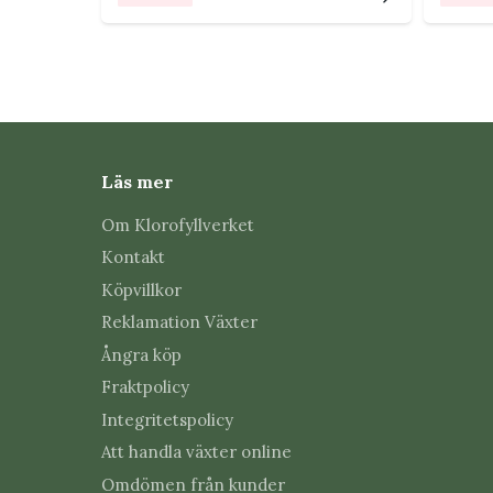
Kan den stå i terrarium?
Ja, många sorter trivs utmärkt där.
Behöver den hög luftfuktighet?
Läs mer
Ja, den utvecklas bäst då.
Om Klorofyllverket
Kan den förökas?
Kontakt
Ja, via utlöpare.
Köpvillkor
Reklamation Växter
Är den giftig?
Ångra köp
Räknas generellt som ogiftig.
Fraktpolicy
Integritetspolicy
Läs mer
Att handla växter online
Läs våra
skötselråd för Episcia
.
Omdömen från kunder