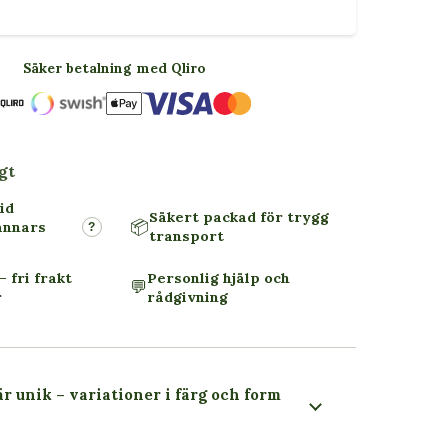
Säker betalning med Qliro
gt
id
Säkert packad för trygg
📦
annars
?
transport
– fri frakt
Personlig hjälp och
💬
r
rådgivning
är unik – variationer i färg och form