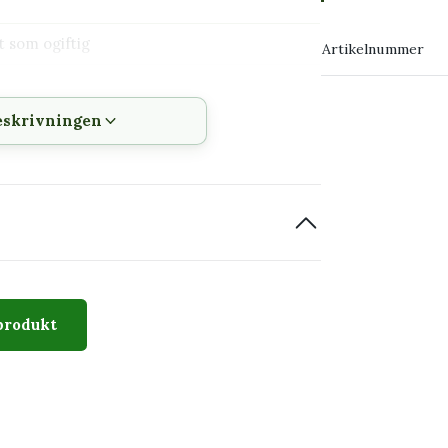
→ Köp växten
t som ogiftig
Artikelnummer
→ Kontakta o
eskrivningen
om finns i många färgkombinationer.
produkt
nder liknande förhållanden.