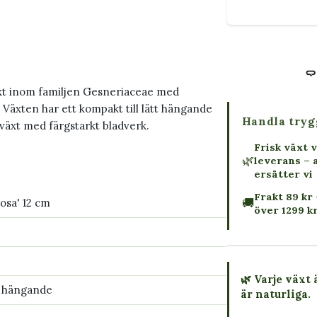
äxt inom familjen Gesneriaceae med
 Växten har ett kompakt till lätt hängande
Handla tryg
dväxt med färgstarkt bladverk.
Frisk växt v
🌿
leverans – 
ersätter vi
Frakt 89 kr 
🚚
Rosa' 12 cm
över 1299 k
🌿 Varje växt 
tt hängande
är naturliga.