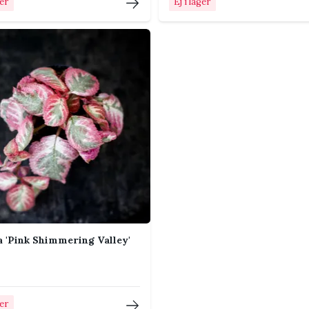
ger
Ej i lager
Tierra Rosa' 12 cm
a 'Pink Shimmering Valley'
ger