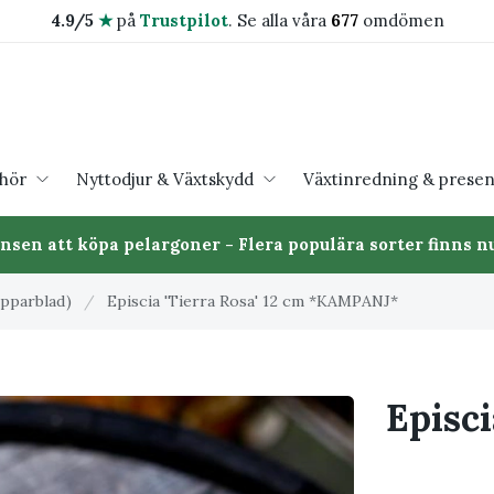
4.9/5
★
på
Trustpilot
.
Se alla våra
677
omdömen
ehör
Nyttodjur & Växtskydd
Växtinredning & presen
ansen att köpa pelargoner - Flera populära sorter finns nu
opparblad)
/
Episcia 'Tierra Rosa' 12 cm *KAMPANJ*
Episci