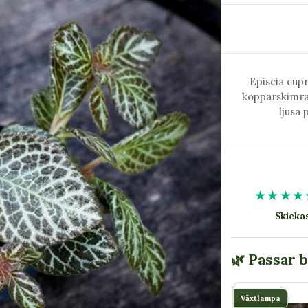
Episcia cup
kopparskimra
ljusa 
★★★★
Skick
🌿 Passar 
Växtlampa