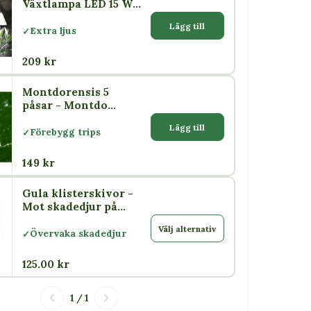
Växtlampa LED 15 W
med skärm E27
Lägg till
Extra ljus
209 kr
Montdorensis 5
påsar - Montdo
mites - Nyttodjur
Lägg till
mot trips, spinn &
Förebygg trips
vita flygare
149 kr
Gula klisterskivor -
Mot skadedjur på
växter
Välj alternativ
Övervaka skadedjur
125.00 kr
1 / 1