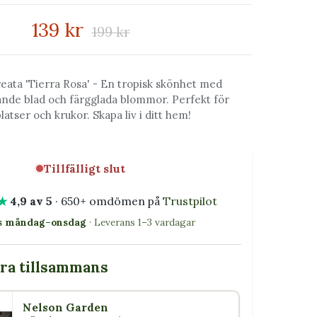
139 kr
199 kr
reata 'Tierra Rosa' - En tropisk skönhet med
nde blad och färgglada blommor. Perfekt för
platser och krukor. Skapa liv i ditt hem!
Tillfälligt slut
★
4,9 av 5
· 650+ omdömen på
Trustpilot
as måndag–onsdag
· Leverans 1–3 vardagar
bra tillsammans
Nelson Garden