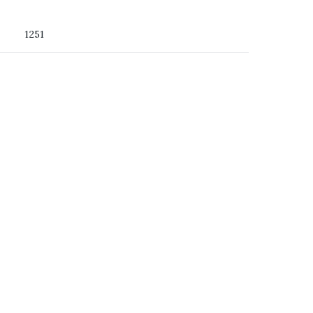
 du ser
1251
ss