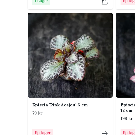
I Lager
Ej i la
Plantera i väldränerad jord.
Ta sticklingar från utlöpare.
Undvik kalla drag.
Vanliga skadedjur
Kan drabbas av trips, spinn och sorgmyggor.
Vanliga frågor om Episcia '
Är Episcia lättskött?
Ja, med jämn fukt och hög luftfuktighet.
Episcia 'Pink Acajou' 6 cm
Episci
12 cm
79 kr
Hur ofta vattnas den?
199 kr
När ytan torkat lätt.
Ej i lager
Ej i la