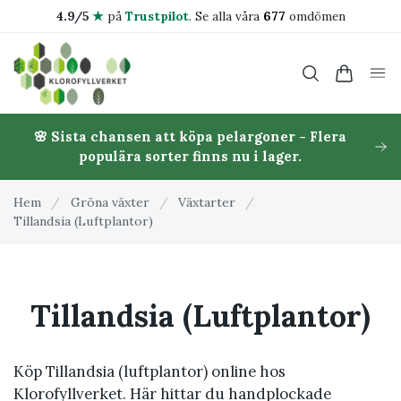
4.9/5
★
på
Trustpilot
.
Se alla våra
677
omdömen
🌸 Sista chansen att köpa pelargoner - Flera
populära sorter finns nu i lager.
Hem
/
Gröna växter
/
Växtarter
/
Tillandsia (Luftplantor)
Tillandsia (Luftplantor)
Köp Tillandsia (luftplantor) online hos
Klorofyllverket. Här hittar du handplockade