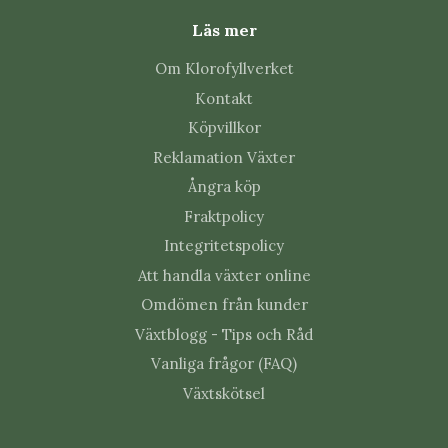
storlek, bladform och färg.
Läs mer
Silvergrå luftplantor
Om Klorofyllverket
Kontakt
Många arter har silvriga blad täckta av små hår som
hjälper växten att fånga upp fukt ur luften.
Köpvillkor
Reklamation Växter
Gröna luftplantor
Ångra köp
Fraktpolicy
Andra arter har mjukare gröna blad och uppskattar något
högre luftfuktighet.
Integritetspolicy
Att handla växter online
Flera Tillandsia utvecklar dessutom färgstarka
blomställningar och bildar med tiden små sidoskott som
Omdömen från kunder
kan utvecklas till nya plantor.
Växtblogg - Tips och Råd
Vanliga frågor (FAQ)
Därför är Tillandsia en populär
Växtskötsel
krukväxt