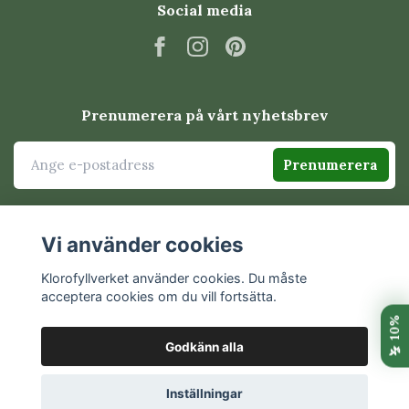
Social media
Tillandsia uppskattas för att den inte behöver planteras i
jord och kan placeras på många kreativa sätt. Den passar
lika bra i glasvaser, på drivved, i metallställningar eller
tillsammans med naturmaterial.
Den är ett utmärkt val för dig som vill skapa personliga
Prenumerera på vårt nyhetsbrev
växtarrangemang med ett modernt uttryck.
Prenumerera
Skötsel av Tillandsia i korthet
Tillandsia är lättskött men har andra behov än vanliga
Vi använder cookies
krukväxter.
Klorofyllverket använder cookies. Du måste
Ljus
acceptera cookies om du vill fortsätta.
Placera Tillandsia ljust med indirekt ljus. Undvik stark sol
Godkänn alla
under längre perioder.
© 2026 Klorofyllverket
Inställningar
Vattning