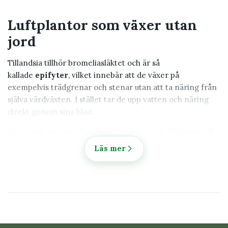
Luftplantor som växer utan
jord
Tillandsia tillhör bromeliasläktet och är så
kallade
epifyter
, vilket innebär att de växer på
exempelvis trädgrenar och stenar utan att ta näring från
själva värdväxten. I stället tar de upp vatten och näring
direkt genom sina blad.
Det är just den ovanliga livsstilen som gjort Tillandsia till
en av de mest uppskattade växterna för modern
Läs mer
inredning. Hos Klorofyllverket hittar du noggrant utvalda
luftplantor med fokus på friska plantor och hög kvalitet.
Populära typer av Tillandsia
Tillandsia finns i hundratals arter med stora variationer i