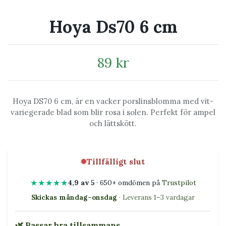
Hoya Ds70 6 cm
89 kr
Hoya DS70 6 cm, är en vacker porslinsblomma med vit-
variegerade blad som blir rosa i solen. Perfekt för ampel
och lättskött.
Tillfälligt slut
★★★★★
4,9 av 5
· 650+ omdömen på
Trustpilot
Skickas måndag–onsdag
· Leverans 1–3 vardagar
🌿 Passar bra tillsammans