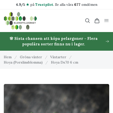
4.9/5
★
på
Trustpilot
.
Se alla våra
677
omdömen
🌸 Sista chansen att köpa pelargoner - Flera
populära sorter finns nu i lager.
Hem
/
Gröna växter
/
Växtarter
/
Hoya (Porslinsblomma)
/
Hoya Ds70 6 cm