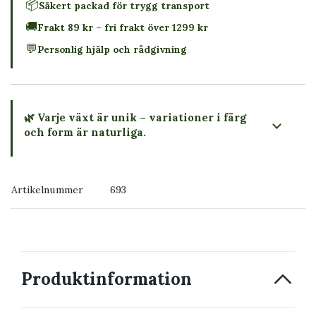
📦
Säkert packad för trygg transport
🚚
Frakt 89 kr – fri frakt över 1299 kr
💬
Personlig hjälp och rådgivning
🌿 Varje växt är unik – variationer i färg
och form är naturliga.
→ Köp växten du ser
Artikelnummer
693
→ Kontakta oss
Produktinformation