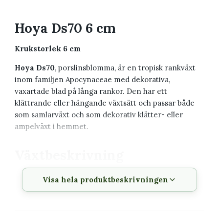
Hoya Ds70 6 cm
Krukstorlek 6 cm
Hoya Ds70
, porslinsblomma, är en tropisk rankväxt
inom familjen Apocynaceae med dekorativa,
vaxartade blad på långa rankor. Den har ett
klättrande eller hängande växtsätt och passar både
som samlarväxt och som dekorativ klätter- eller
ampelväxt i hemmet.
Växtbeskrivning
Visa hela produktbeskrivningen
Vetenskapligt
Hoya Ds70
namn
Svenskt namn
Porslinsblomma