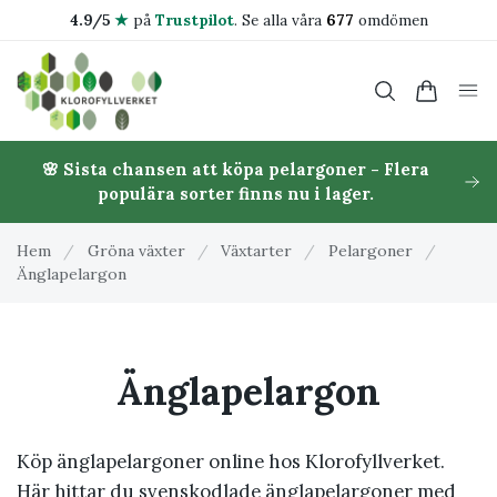
4.9/5
★
på
Trustpilot
.
Se alla våra
677
omdömen
🌸 Sista chansen att köpa pelargoner - Flera
populära sorter finns nu i lager.
Hem
/
Gröna växter
/
Växtarter
/
Pelargoner
/
Änglapelargon
Änglapelargon
Köp änglapelargoner online hos Klorofyllverket.
Här hittar du svenskodlade änglapelargoner med