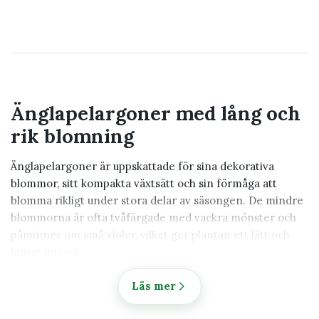
Änglapelargoner med lång och
rik blomning
Änglapelargoner är uppskattade för sina dekorativa
blommor, sitt kompakta växtsätt och sin förmåga att
blomma rikligt under stora delar av säsongen. De mindre
blommorna är ofta tvåfärgade med vackra mönster och
påminner om små violer, vilket ger plantan ett lätt och
luftigt uttryck.
Till skillnad från många andra pelargontyper håller
Läs mer
änglapelargoner ett mer nätt format samtidigt som de
producerar stora mängder blommor. Det gör dem till ett