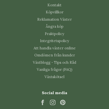
växten.
Kontakt
Köpvillkor
Typiska tecken på trips:
Reklamation Växter
silvriga eller ljusa fläckar på bladen
Ångra köp
små svarta prickar (tripsens avföring)
Fraktpolicy
missformade blad och knoppar
Integritetspolicy
hämmad tillväxt
Att handla växter online
Omdömen från kunder
Så förökar sig trips
Växtblogg - Tips och Råd
Trips förökar sig snabbt. Honorna lägger ägg direkt i
Vanliga frågor (FAQ)
växtvävnaden, där äggen är skyddade mot yttre påverkan.
Växtskötsel
Larverna kläcks efter några dagar och börjar genast suga
växtsaft. I inomhusmiljöer kan trips utvecklas året runt,
vilket gör att angrepp ofta blir återkommande utan rätt
Social media
åtgärd.