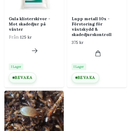
Gula klisterskivor -
Lupp metall 10x -
Mot skadedjur på
Förstoring för
växter
växtskydd &
skadedjurskontroll
Från
125 kr
375 kr
I Lager
I Lager
BEVAKA
BEVAKA