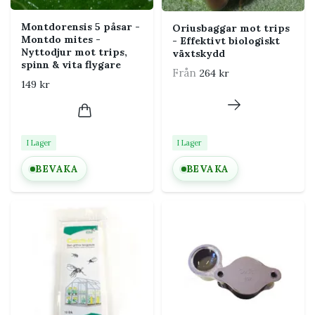
Montdorensis 5 påsar -
Oriusbaggar mot trips
Montdo mites -
- Effektivt biologiskt
Nyttodjur mot trips,
växtskydd
spinn & vita flygare
Från
264 kr
149 kr
I Lager
I Lager
BEVAKA
BEVAKA