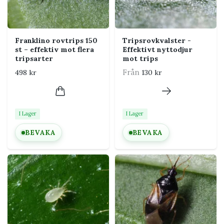
Franklino rovtrips 150
Tripsrovkvalster -
st – effektiv mot flera
Effektivt nyttodjur
tripsarter
mot trips
Från
498 kr
130 kr
I Lager
I Lager
BEVAKA
BEVAKA