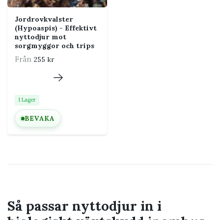
Jordrovkvalster
(Hypoaspis) - Effektivt
nyttodjur mot
sorgmyggor och trips
Från
255 kr
I Lager
BEVAKA
Så passar nyttodjur in i