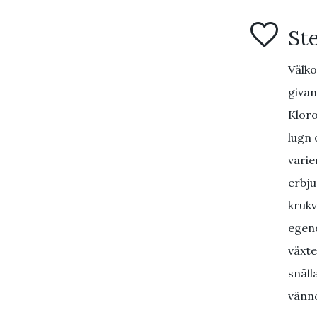
Ste
Välko
givan
Kloro
lugn 
varie
erbju
krukv
egen
växte
snäll
vänne