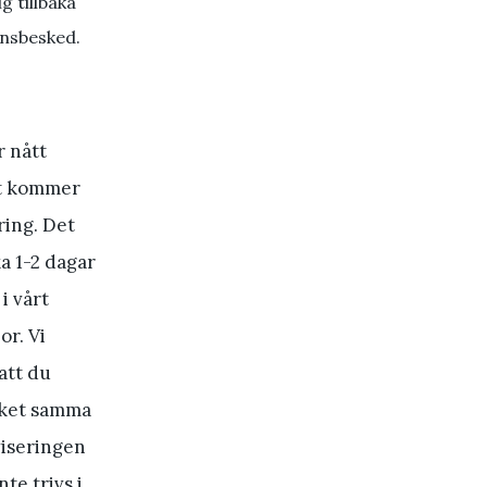
g tillbaka
ansbesked.
r nått
et kommer
ring. Det
ka 1-2 dagar
i vårt
or. Vi
tt du
aket samma
viseringen
te trivs i