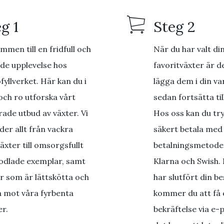
g 1
Steg 2
mmen till en fridfull och
När du har valt di
de upplevelse hos
favoritväxter är de
fyllverket. Här kan du i
lägga dem i din v
och ro utforska vårt
sedan fortsätta til
rade utbud av växter. Vi
Hos oss kan du tr
der allt från vackra
säkert betala med
äxter till omsorgsfullt
betalningsmetode
odlade exemplar, samt
Klarna och Swish. 
r som är lättskötta och
har slutfört din be
a mot våra fyrbenta
kommer du att få 
r.
bekräftelse via e-