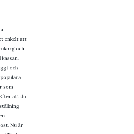
na
t enkelt att
arukorg och
l kassan.
yggt och
 populära
r som
Efter att du
ställning
en
post. Nu är