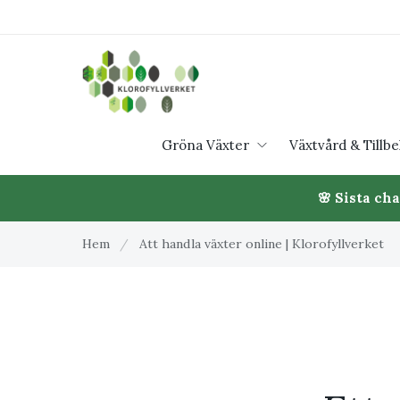
Gröna Växter
Växtvård & Tillb
🌸 Sista ch
Hem
/
Att handla växter online | Klorofyllverket