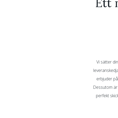
Ett 
Vi sätter d
leveranskedja
erbjuder pål
Dessutom är v
perfekt skic