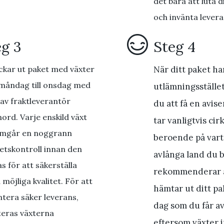
det bara att luta di
och invänta lever
eg 3
Steg 4
ickar ut paket med växter
När ditt paket ha
måndag till onsdag med
utlämningsställ
 av fraktleverantör
du att få en avise
ord. Varje enskild växt
tar vanligtvis cir
mgår en noggrann
beroende på vart 
tetskontroll innan den
avlånga land du b
s för att säkerställa
rekommenderar a
 möjliga kvalitet. För att
hämtar ut ditt p
tera säker leverans,
dag som du får a
teras växterna
eftersom växter in