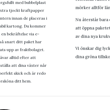
gsfullt med bubbelplast
mörker alltför lä
xtra tjockt kraftpapper
ntern innan de placeras i
Nu återstår bara 
abil kartong. Du kommer
att öppna pakete
å en bekräftelse via e-
av dina nya kruk
så snart ditt paket har
Vi önskar dig lyck
ts upp av fraktbolaget.
dina gröna tillsko
rävar alltid efter att
ställa att dina växter når
 perfekt skick och är redo
örsköna ditt hem.