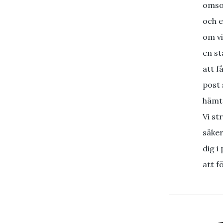
omsor
och e
om vi
en st
att f
post 
hämta
Vi st
säker
dig i
att f