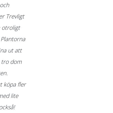
 och
er Trevligt
otroligt
 Plantorna
ina ut att
 tro dom
ten.
 köpa fler
med lite
också!