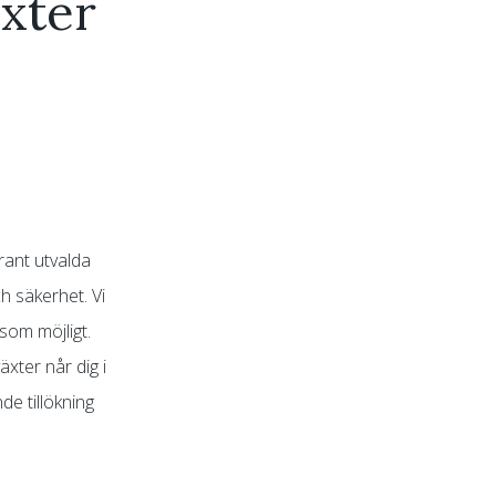
äxter
rant utvalda
h säkerhet. Vi
 som möjligt.
xter når dig i
de tillökning