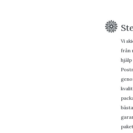
St
Vi sk
från 
hjälp
Postn
geno
kvali
packa
bästa
garan
pake