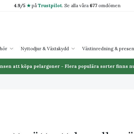
4.9/5
★
på
Trustpilot
.
Se alla våra
677
omdömen
ehör
Nyttodjur & Växtskydd
Växtinredning & presen
ansen att köpa pelargoner - Flera populära sorter finns nu