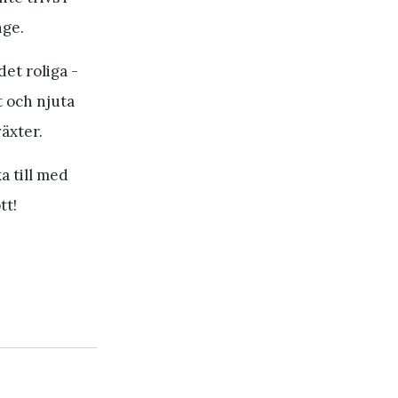
nge.
det roliga -
t och njuta
växter.
a till med
tt!