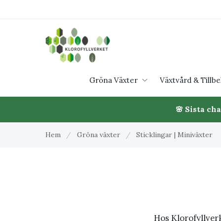
Gröna Växter
Växtvård & Tillb
🌸 Sista ch
Hem
/
Gröna växter
/
Sticklingar | Miniväxter
Hos Klorofyllverk