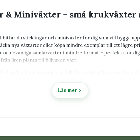
ar & Miniväxter – små krukväxter
 hittar du sticklingar och miniväxter för dig som vill bygga up
cka nya växtarter eller köpa mindre exemplar till ett lägre pr
r och ovanliga samlarväxter i mindre format – perfekta för dig 
rån liten planta till fullvuxen växt.
t för hand och packas omsorgsfullt för en trygg leverans hela 
lingar och miniväxter online
Läs mer
iväxter är ett populärt val för dig som vill samla många olika v
 budgeten på stora exemplar. Eftersom plantorna är mindre nä
ptäcka fler sorter, följa deras utveckling och skapa en variera
rade väljer också mindre plantor när de vill prova ovanliga ar