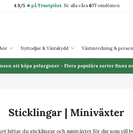
4.9/5
★
på
Trustpilot
.
Se alla våra
677
omdömen
ehör
Nyttodjur & Växtskydd
Växtinredning & presen
ansen att köpa pelargoner - Flera populära sorter finns nu
Sticklingar | Miniväxter
et hittar du sticklingar och miniväxter för dig som vill 