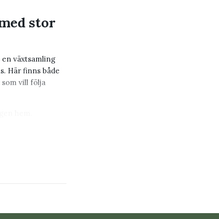
 med stor
p en växtsamling
is. Här finns både
som vill följa
vägen hem.
äxtarter utan att
r du köper dem får
d växtsamling över
ter eller bygga upp