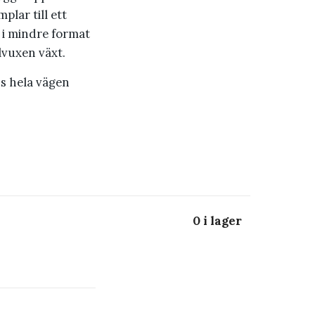
lar till ett
 i mindre format
llvuxen växt.
ns hela vägen
0 i lager