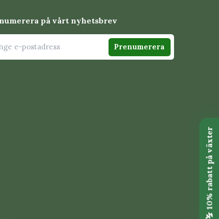
itta utrymme för
numerera på vårt nyhetsbrev
r unga plantor med
Prenumerera
n
 rötter.
s omkring 5,5–7 cm.
kling men är
ån ett tidigt
ör alltid