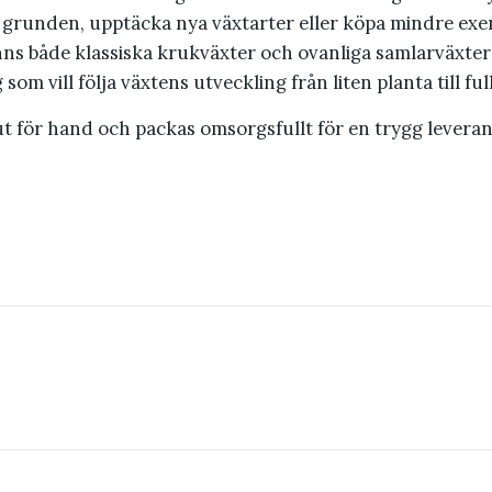
 grunden, upptäcka nya växtarter eller köpa mindre exemp
inns både klassiska krukväxter och ovanliga samlarväxter
 som vill följa växtens utveckling från liten planta till fu
 ut för hand och packas omsorgsfullt för en trygg levera