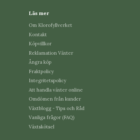
en samling av samla
Läs mer
och ger ofta samma
Om Klorofyllverket
Oavsett om du söke
stor utvecklingspot
Kontakt
Köpvillkor
Vad är ski
Reklamation Växter
miniväxt?
Ångra köp
Fraktpolicy
En stickling är en
Integritetspolicy
En miniväxt är istä
Att handla växter online
Miniväxter har oft
Omdömen från kunder
fortfarande betydl
Växtblogg - Tips och Råd
Både sticklingar oc
Vanliga frågor (FAQ)
stadium.
Växtskötsel
Miniväxter