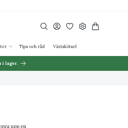
ter
Tips och råd
Växtskötsel
 i lager.
bygga upp en