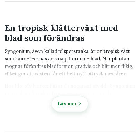
En tropisk klätterväxt med
blad som förändras
Syngonium, även kallad pilspetsranka, är en tropisk växt
som kännetecknas av sina pilformade blad. När plantan
mognar förändras bladformen gradvis och blir mer flikig,
vilket gör att växten får ett helt nytt uttryck med åren.
Hos Klorofyllverket hittar du noggrant utvalda Syngonium
med fokus på friska plantor, ovanliga sorter och
dekorativa blad.
Läs mer
Populära typer av Syngonium
Syngonium finns i ett stort antal sorter med varierande
bladfärger och mönster.