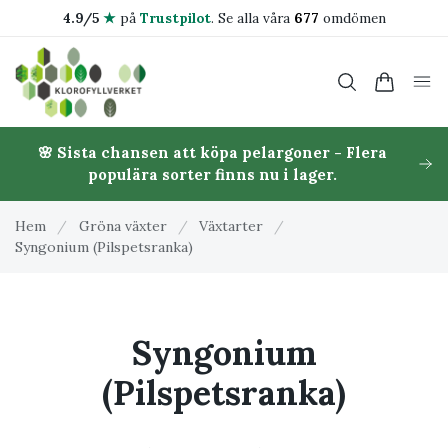
4.9/5
★
på
Trustpilot
.
Se alla våra
677
omdömen
🌸 Sista chansen att köpa pelargoner - Flera
populära sorter finns nu i lager.
Hem
/
Gröna växter
/
Växtarter
/
Syngonium (Pilspetsranka)
Syngonium
(Pilspetsranka)