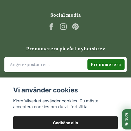
populär krukväxt
Social media
Syngonium uppskattas för sin snabba tillväxt och sin stora
variation mellan olika sorter. Växten kan odlas både som
kompakt krukväxt, hängande ampel eller klättrande
planta beroende på hur den får växa.
Tycker du om växter med långa rankor kan du även
Prenumerera på vårt nyhetsbrev
upptäcka våra
ampelväxter
.
Prenumerera
Skötsel av Syngonium i
korthet
Vi använder cookies
Syngonium är lättskött och utvecklas snabbt med rätt ljus
och jämn vattning.
Klorofyllverket använder cookies. Du måste
acceptera cookies om du vill fortsätta.
Ljus
Godkänn alla
© 2026 Klorofyllverket
Placera Syngonium ljust med indirekt ljus. De variegerade