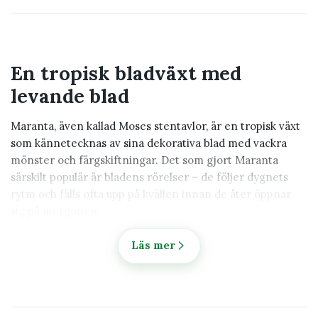
En tropisk bladväxt med
levande blad
Maranta, även kallad Moses stentavlor, är en tropisk växt
som kännetecknas av sina dekorativa blad med vackra
mönster och färgskiftningar. Det som gjort Maranta
särskilt populär är bladens rörelser – de följer dygnets
rytm och fälls ofta upp på kvällen innan de åter öppnar
sig på morgonen.
Hos Klorofyllverket hittar du noggrant utvalda Maranta
Läs mer
med fokus på dekorativt bladverk, friska plantor och hög
kvalitet.
Populära typer av Maranta