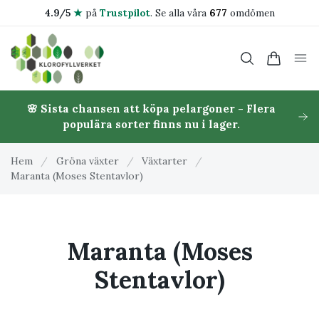
4.9/5
★
på
Trustpilot
.
Se alla våra
677
omdömen
🌸 Sista chansen att köpa pelargoner - Flera
populära sorter finns nu i lager.
Hem
/
Gröna växter
/
Växtarter
/
Maranta (Moses Stentavlor)
Maranta (Moses
Stentavlor)