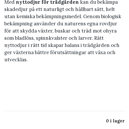
Med
nyttodjur för trädgården
kan du bekämpa
skadedjur på ett naturligt och hållbart sätt, helt
utan kemiska bekämpningsmedel. Genom biologisk
bekämpning använder du naturens egna rovdjur
för att skydda växter, buskar och träd mot ohyra
som bladlöss, spinnkvalster och larver. Rätt
nyttodjur i rätt tid skapar balans i trädgården och
ger växterna bättre förutsättningar att växa och
utvecklas.
N
N
N
N
y
y
N
N
y
y
N
B
t
t
y
y
F
A
t
t
y
e
t
t
t
t
ä
l
t
t
t
k
o
o
t
t
l
g
o
o
t
ä
d
d
o
o
l
m
d
d
o
m
j
j
d
d
o
e
j
j
d
p
u
u
j
j
r
d
0 i lager
u
u
j
a
r
r
u
u
&
e
r
r
u
f