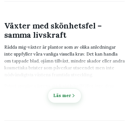
Växter med skönhetsfel –
samma livskraft
Rädda mig-växter är plantor som av olika anledningar
inte uppfyller våra vanliga visuella krav. Det kan handla
om tappade blad, ojämn tillväxt, mindre skador eller andra
kosmetiska brister som påverkar utseendet men inte
nödvändigtvis växtens framtida utveckling.
Priset speglar växtens skick vid köptillfället, inte dess
potential. Många av växterna fortsätter att växa och
Läs mer
utvecklas när de får rätt förutsättningar i sitt nya hem.
Ge en växt en andra chans
Många av växterna i denna kategori skulle hos andra