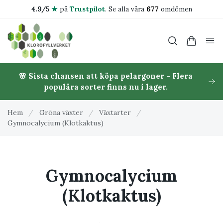
4.9/5
★
på
Trustpilot
.
Se alla våra
677
omdömen
🌸 Sista chansen att köpa pelargoner - Flera
populära sorter finns nu i lager.
Hem
/
Gröna växter
/
Växtarter
/
Gymnocalycium (Klotkaktus)
Gymnocalycium
(Klotkaktus)