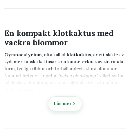
En kompakt klotkaktus med
vackra blommor
Gymnocalycium
, ofta kallad
klotkaktus
, är ett släkte av
sydamerikanska kaktusar som kännetecknas av sin runda
form, tydliga ribbor och förhållandevis stora blommor.
Namnet betyder ungefär
"naken blomknopp"
, vilket syftar
på de släta blomknoppar som skiljer släktet från många
andra kaktusar.
Hos Klorofyllverket hittar du noggrant utvalda
Läs mer
Gymnocalycium med fokus på friska plantor, vacker form
och hög kvalitet.