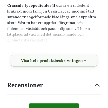
Crassula lycopodioides 11 cm
är en suckulent
krukväxt inom familjen Crassulaceae med små tätt
sittande triangelformade blad längs smala upprätta
skott. Växten har ett upprätt, förgrenat och
finlemmat växtsätt och passar dig som vill ha en
lättplacerad växt med det mossliknande och
geometriska växtsättet.
Växtbeskrivning
Visa hela produktbeskrivningen
Vetenskapligt
Crassula lycopodioides
namn
Svenskt namn
Crassula
Recensioner
Familj
Crassulaceae
Krukstorlek
11 cm