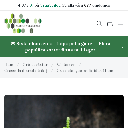
4.9/5
★
på
Trustpilot
.
Se alla våra
677
omdömen
🌸 Sista chansen att köpa pelargoner - Flera
populära sorter finns nu i lager.
Hem
/
Gröna växter
/
Växtarter
/
Crassula (Paradisträd)
/
Crassula lycopodioides 11 cm