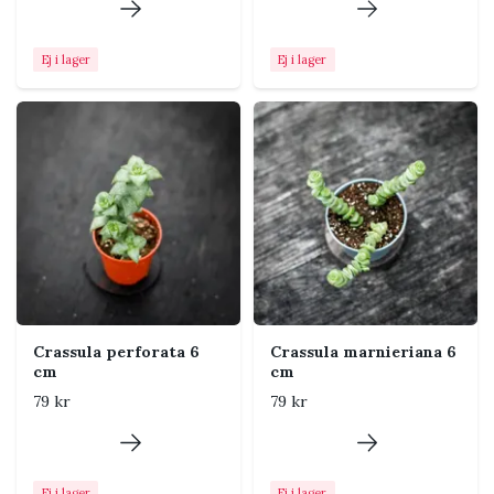
igenom ordentligt och låt allt
överflödigt vatten rinna bort.
Ej i lager
Ej i lager
Jord
Mycket väldränerad kaktus-
eller suckulentjord. Om du
använder blomjord bör den
blandas upp med rikligt med
perlit, pimpsten eller grovt
mineraliskt material.
Luftfuktighet
Trivs bra i normal till torr
rumsluft. Undvik att spraya
bladen och ge plantan god
luftcirkulation.
Crassula perforata 6
Crassula marnieriana 6
cm
cm
Temperatur
Trivs varmt under
växtsäsongen men klarar
79 kr
79 kr
gärna något svalare
vinterförvaring. Skydda mot
frost och kalla drag.
Ej i lager
Ej i lager