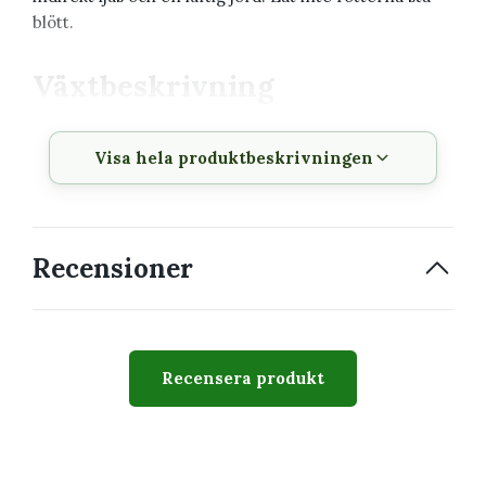
blött.
Växtbeskrivning
Produkt
Philodendron 'White
Visa hela produktbeskrivningen
Princess' 6 cm RÄDDA MIG
Krukstorlek
6 cm
Växttyp
Tropisk klätter- eller
Recensioner
bladväxt
Växtsätt
Upprätt eller klättrande
beroende på sort
Recensera produkt
Svårighetsgrad
Lätt till medel
Passar perfekt för