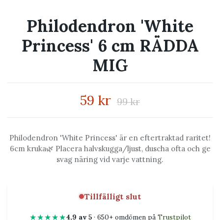
Philodendron 'White
Princess' 6 cm RÄDDA
MIG
59 kr
99 kr
Philodendron 'White Princess' är en eftertraktad raritet!
6cm kruka🌿 Placera halvskugga/ljust, duscha ofta och ge
svag näring vid varje vattning.
Tillfälligt slut
★★★★★
4,9 av 5
· 650+ omdömen på
Trustpilot