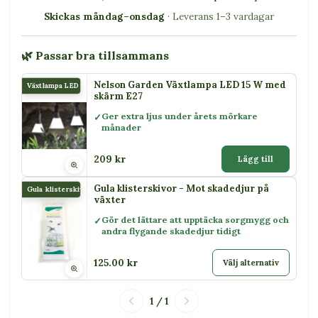
Skickas måndag–onsdag
· Leverans 1–3 vardagar
🌿 Passar bra tillsammans
Nelson Garden Växtlampa LED 15 W med
Växtlampa LED 15 W
skärm E27
Ger extra ljus under årets mörkare
månader
209 kr
Lägg till
Gula klisterskivor - Mot skadedjur på
Gula klisterskivor
växter
Gör det lättare att upptäcka sorgmygg och
andra flygande skadedjur tidigt
125.00 kr
Välj alternativ
1 / 1