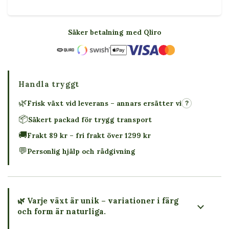
Säker betalning med Qliro
Handla tryggt
🌿
Frisk växt vid leverans – annars ersätter vi
?
📦
Säkert packad för trygg transport
🚚
Frakt 89 kr – fri frakt över 1299 kr
💬
Personlig hjälp och rådgivning
🌿 Varje växt är unik – variationer i färg
och form är naturliga.