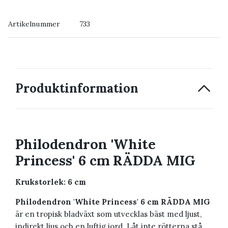
→ Köp växten du ser
Artikelnummer
733
→ Kontakta oss
Produktinformation
Philodendron 'White
Princess' 6 cm RÄDDA MIG
Krukstorlek: 6 cm
Philodendron 'White Princess' 6 cm RÄDDA MIG
är en tropisk bladväxt som utvecklas bäst med ljust,
indirekt ljus och en luftig jord. Låt inte rötterna stå