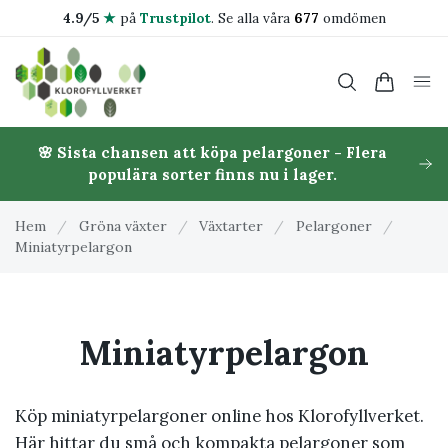
4.9/5
★
på
Trustpilot
.
Se alla våra
677
omdömen
🌸 Sista chansen att köpa pelargoner - Flera
populära sorter finns nu i lager.
Hem
/
Gröna växter
/
Växtarter
/
Pelargoner
/
Miniatyrpelargon
Miniatyrpelargon
Köp miniatyrpelargoner online hos Klorofyllverket.
Här hittar du små och kompakta pelargoner som