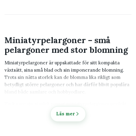
Miniatyrpelargoner – små
pelargoner med stor blomning
Miniatyrpelargoner är uppskattade för sitt kompakta
växtsätt, sina små blad och sin imponerande blomning.
Trots sin nätta storlek kan de blomma lika rikligt som
betydligt större pelargoner och har därför blivit populära
bland både samlare och hobbyodlare.
Tack vare sin storlek passar miniatyrpelargoner perfekt
på fönsterbrädor, hyllor, sidobord och andra platser där
Läs mer
utrymmet är begränsat. De är ett utmärkt val för dig som
vill odla flera olika pelargonsorter utan att behöva stora
odlingsytor.