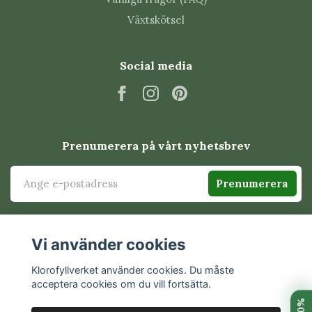
Växtskötsel
kompakt och välförgrenat växtsätt
rik och långvarig blomning
god växtkraft och hållbarhet
Social media
kvalitet och sortäkthet
Det gör dem till ett utmärkt val både för nybörjare och
erfarna pelargonsamlare.
Prenumerera på vårt nyhetsbrev
Därför älskar samlare
miniatyrpelargoner
Prenumerera
Miniatyrpelargoner gör det möjligt att odla många olika
sorter även på begränsad yta. Tack vare sitt kompakta
Vi använder cookies
växtsätt passar de perfekt på fönsterbrädor, hyllor och
mindre odlingsytor där större pelargoner kan ta över för
Klorofyllverket använder cookies. Du måste
acceptera cookies om du vill fortsätta.
mycket plats.
Trots sin lilla storlek blommar många sorter mycket