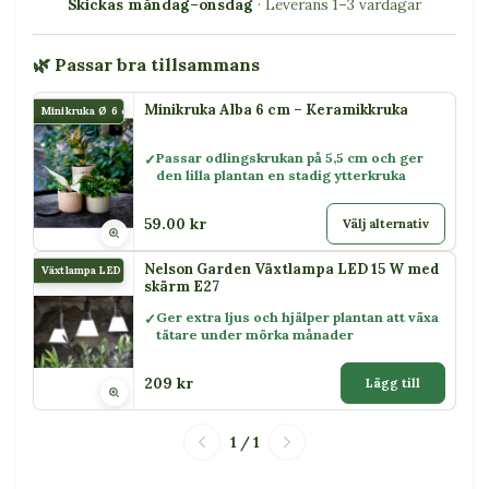
Skickas måndag–onsdag
· Leverans 1–3 vardagar
🌿 Passar bra tillsammans
Minikruka Alba 6 cm – Keramikkruka
Minikruka Ø 6 cm Alba
Passar odlingskrukan på 5,5 cm och ger
den lilla plantan en stadig ytterkruka
59.00 kr
Välj alternativ
Nelson Garden Växtlampa LED 15 W med
Växtlampa LED 15 W
skärm E27
Ger extra ljus och hjälper plantan att växa
tätare under mörka månader
209 kr
Lägg till
1 / 1