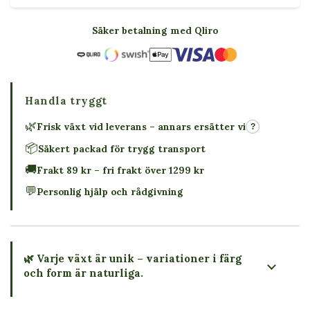
Säker betalning med Qliro
Handla tryggt
🌿
Frisk växt vid leverans – annars ersätter vi
?
📦
Säkert packad för trygg transport
🚚
Frakt 89 kr – fri frakt över 1299 kr
💬
Personlig hjälp och rådgivning
🌿 Varje växt är unik – variationer i färg
och form är naturliga.
→ Köp växten du ser