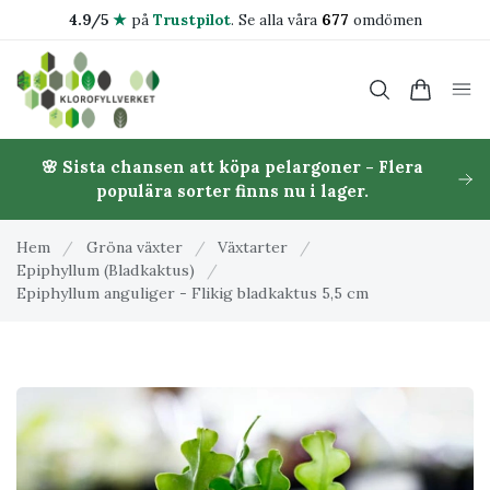
4.9/5
★
på
Trustpilot
.
Se alla våra
677
omdömen
🌸 Sista chansen att köpa pelargoner - Flera
populära sorter finns nu i lager.
Hem
/
Gröna växter
/
Växtarter
/
Epiphyllum (Bladkaktus)
/
Epiphyllum anguliger - Flikig bladkaktus 5,5 cm