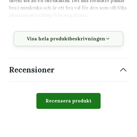
direkt sol än en ökenkaktus. Det lilla formatet passar
bra i minikruka och är ett bra val för den som vill följa
plantans utveckling från ung planta.
Växtbeskrivning
Visa hela produktbeskrivningen
Vetenskapligt
Epiphyllum anguliger
namn
Svenskt namn
Bladkaktus, orkidékaktus
Recensioner
Växtfamilj
Cactaceae
Krukstorlek
5,5 cm
Recensera produkt
Växtsätt
Förgrenat och med tiden
hängande
Svårighetsgrad
Lätt–medel