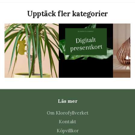
dekorativa inslag som placeras direkt i krukan eller
bredvid växten.
Upptäck fler kategorier
Växtdjur och andra växtdekorationer fungerar som subtila
blickfång som förstärker växtens uttryck utan att ta över.
De passar särskilt bra tillsammans med mindre växter, på
fönsterbrädor eller som en del av större
växtarrangemang.
Presentkort
Genom att kombinera olika former, material och höjder
kan du skapa en mer levande och personlig växtmiljö där
växterna fortfarande står i centrum.
Växtdekorationer &
Ljuslykt
växtdjur
Ljuslyktor för grön inredning
Läs mer
I kategorin
Ljuslyktor
hittar du dekorativa detaljer som
Om Klorofyllverket
bidrar till en varm och inbjudande atmosfär.
Kontakt
Placera dem i närheten av krukväxter, på hyllor eller som
Köpvillkor
en del av en större inredningsgrupp för att skapa