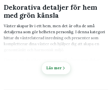
e
Dekorativa detaljer för hem
r
&
med grön känsla
v
ä
Växter skapar liv i ett hem, men det är ofta de små
x
detaljerna som gör helheten personlig. I denna kategori
t
hittar du växtrelaterad inredning och presenter som
d
kompletterar dina växter och hjälper dig att skapa en
j
genomtänkt och harmonisk miljö.
u
r
Oavsett om du söker en present till någon som älskar
växter eller vill ge ditt eget hem ett mer personligt
Läs mer
uttryck hittar du här produkter som kombinerar estetik,
naturkänsla och funktion.
Växtdekorationer & växtdjur
Små detaljer kan göra stor skillnad i en växtmiljö. I
kategorin
Växtdekorationer & växtdjur
hittar du