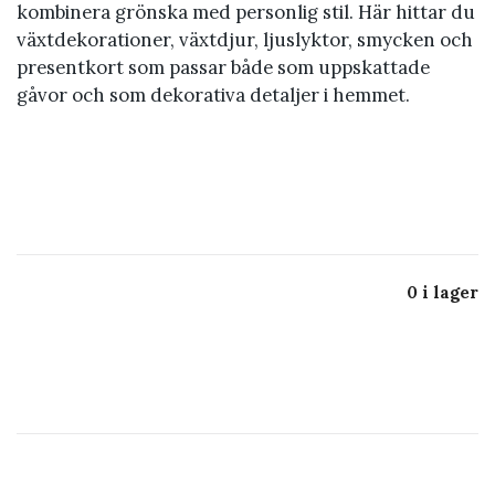
kombinera grönska med personlig stil. Här hittar du
växtdekorationer, växtdjur, ljuslyktor, smycken och
presentkort som passar både som uppskattade
gåvor och som dekorativa detaljer i hemmet.
P
L
S
V
r
j
m
ä
e
u
y
x
s
s
c
t
e
l
k
d
n
y
e
e
0 i lager
t
k
n
k
k
t
o
o
o
r
r
r
a
t
t
i
o
n