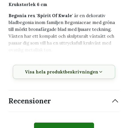
Krukstorlek 6 cm
Begonia rex 'Spirit Of Kwale'
är en dekorativ
bladbegonia inom familjen Begoniaceae med gröna
till mörkt bronsfärgade blad med ljusare teckning.
Växten har ett kompakt och skulpturalt växtsätt och
passar dig som vill ha en uttrycksfull krukväxt med
ovanlig metallisk ton.
Växtbeskrivning
Visa hela produktbeskrivningen
Vetenskapligt
Begonia rex 'Spirit Of Kwale'
namn
Familj
Begoniaceae
Recensioner
Krukstorlek
6 cm
Växttyp
Bladbegonia