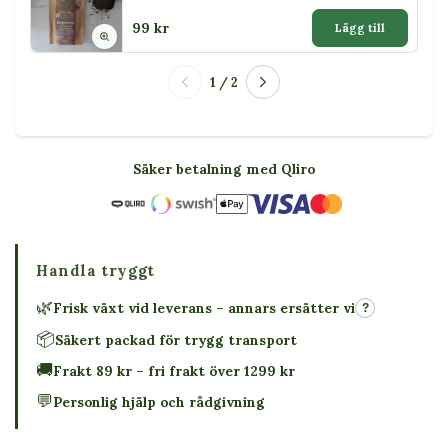
99 kr
Lägg till
1 / 2
Säker betalning med Qliro
Handla tryggt
🌿
Frisk växt vid leverans – annars ersätter vi
?
📦
Säkert packad för trygg transport
🚚
Frakt 89 kr – fri frakt över 1299 kr
💬
Personlig hjälp och rådgivning