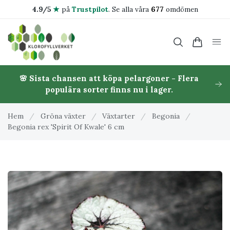
4.9/5
★
på
Trustpilot
.
Se alla våra
677
omdömen
🌸 Sista chansen att köpa pelargoner - Flera
populära sorter finns nu i lager.
Hem
/
Gröna växter
/
Växtarter
/
Begonia
/
Begonia rex 'Spirit Of Kwale' 6 cm