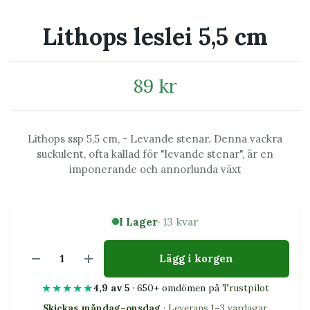
Lithops leslei 5,5 cm
89 kr
Lithops ssp 5,5 cm, - Levande stenar. Denna vackra
suckulent, ofta kallad för "levande stenar", är en
imponerande och annorlunda växt
I Lager
· 13 kvar
Lägg i korgen
★★★★★
4,9 av 5
· 650+ omdömen på
Trustpilot
Skickas måndag–onsdag
· Leverans 1–3 vardagar