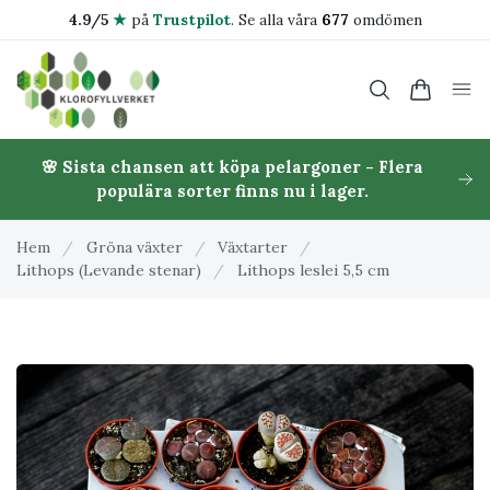
4.9/5
★
på
Trustpilot
.
Se alla våra
677
omdömen
🌸 Sista chansen att köpa pelargoner - Flera
populära sorter finns nu i lager.
Hem
/
Gröna växter
/
Växtarter
/
Lithops (Levande stenar)
/
Lithops leslei 5,5 cm