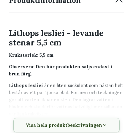
Produktinformation
Lithops lesliei – levande
stenar 5,5 cm
Krukstorlek: 5,5 cm
Observera: Den här produkten säljs endast i
brun färg.
Lithops lesliei
är en liten suckulent som nästan helt
består av ett par tjocka blad. Formen och teckningen
gör att växten liknar en sten. Den lagrar vatten i
bladen och ska därför vattnas betydligt mer sällan än
vanliga krukväxter.
Visa hela produktbeskrivningen
Växtbeskrivning