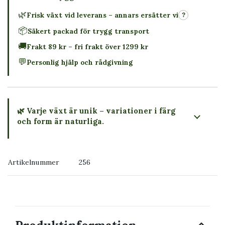
🌿
Frisk växt vid leverans – annars ersätter vi
?
📦
Säkert packad för trygg transport
🚚
Frakt 89 kr – fri frakt över 1299 kr
💬
Personlig hjälp och rådgivning
🌿 Varje växt är unik – variationer i färg
och form är naturliga.
→ Köp växten du ser
Artikelnummer
256
→ Kontakta oss