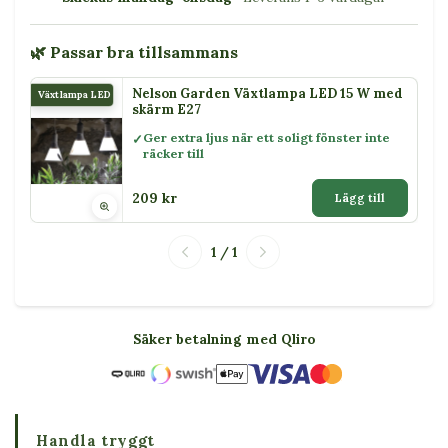
🌿 Passar bra tillsammans
Nelson Garden Växtlampa LED 15 W med
Växtlampa LED 15 W
skärm E27
Ger extra ljus när ett soligt fönster inte
räcker till
209 kr
Lägg till
1 / 1
Säker betalning med Qliro
Handla tryggt