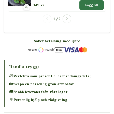
149 kr
Lägg till
1 / 2
Säker betalning med Qliro
Handla tryggt
🎁
Perfekta som present eller inredningsdetalj
🏡
Skapa en personlig grön atmosfär
🚚
Snabb leverans från vårt lager
💬
Personlig hjälp och rådgivning