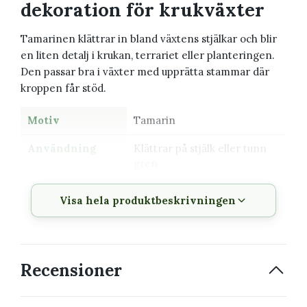
dekoration för krukväxter
Tamarinen klättrar in bland växtens stjälkar och blir
en liten detalj i krukan, terrariet eller planteringen.
Den passar bra i växter med upprätta stammar där
kroppen får stöd.
Motiv
Tamarin
Användning
Klättrar på stjälk eller tunn
gren
Storlek
Cirka 7 × 3 cm
Visa hela produktbeskrivningen
Material
Korrosionsbeständig
mässing
Förpackning
FSC-certifierat papper med
Recensioner
biologiskt nedbrytbar
cellofanfolie