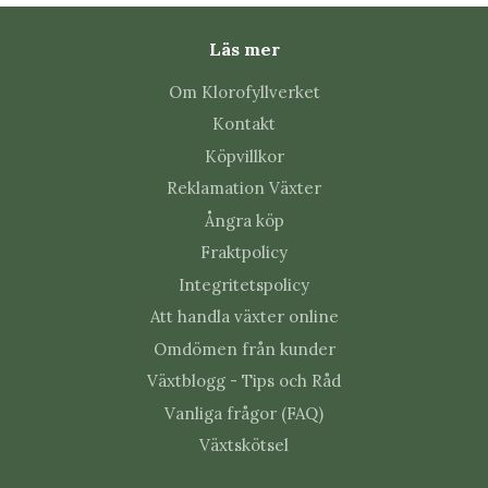
Skadar metallen växten?
Läs mer
Om Klorofyllverket
Inte när dekorationen placeras löst på en stadig del
av växten. Kontrollera fästet ibland och flytta figuren
Kontakt
när stjälken växer.
Köpvillkor
Reklamation Växter
Ångra köp
Fraktpolicy
Integritetspolicy
Att handla växter online
Omdömen från kunder
Växtblogg - Tips och Råd
Vanliga frågor (FAQ)
Växtskötsel