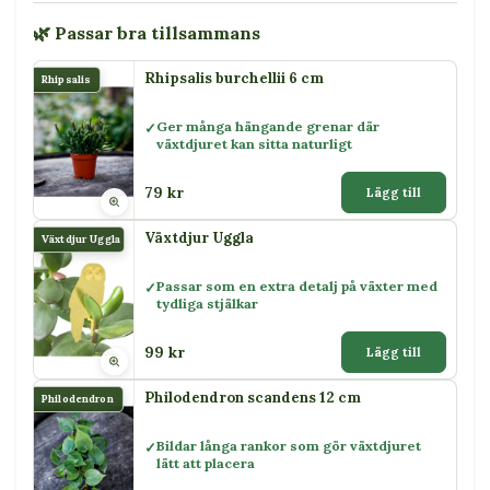
🌿 Passar bra tillsammans
Rhipsalis burchellii 6 cm
Rhipsalis
Ger många hängande grenar där
växtdjuret kan sitta naturligt
79 kr
Lägg till
Växtdjur Uggla
Växtdjur Uggla
Passar som en extra detalj på växter med
tydliga stjälkar
99 kr
Lägg till
Philodendron scandens 12 cm
Philodendron
Bildar långa rankor som gör växtdjuret
lätt att placera