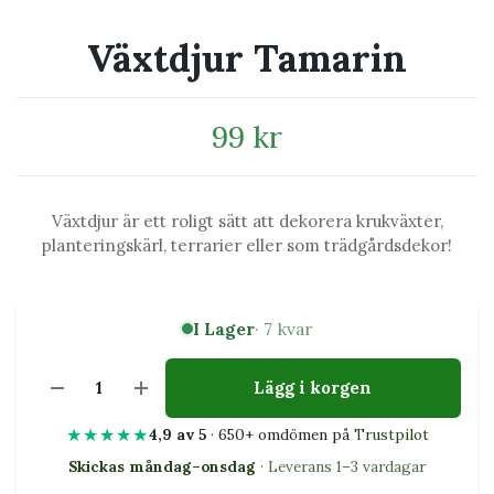
Växtdjur Tamarin
99 kr
Växtdjur är ett roligt sätt att dekorera krukväxter,
planteringskärl, terrarier eller som trädgårdsdekor!
I Lager
· 7 kvar
Lägg i korgen
★★★★★
4,9 av 5
· 650+ omdömen på
Trustpilot
Skickas måndag–onsdag
· Leverans 1–3 vardagar