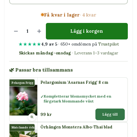
Få kvar i lager
· 4 kvar
Lägg i korgen
★★★★★
4,9 av 5
· 650+ omdömen på
Trustpilot
Skickas måndag–onsdag
· Leverans 1–3 vardagar
🌿 Passar bra tillsammans
Pelargonium 'Asarnas Frigg' 8 cm
Pelargon Frigg
Kompletterar blomsmycket med en
färgstark blommande växt
99 kr
Lägg till
Örhängen Monstera Albo-Thai blad
Matchande örhängen