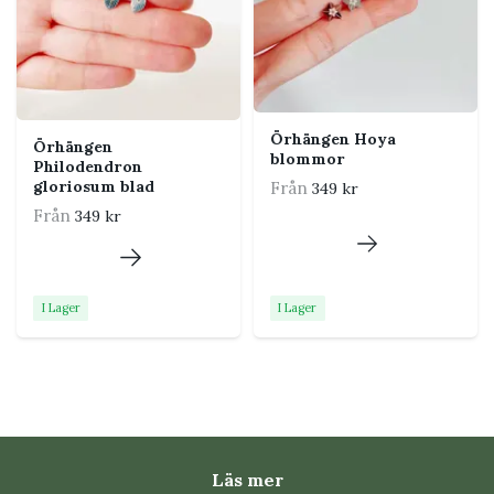
För att ytan ska hålla sig fin rekommenderas att du
tar av smycket före dusch, bad och simning. Torka det
direkt om det blir vått.
Örhängen Hoya
Örhängen
blommor
Philodendron
gloriosum blad
Från
349 kr
Från
349 kr
I Lager
I Lager
Läs mer