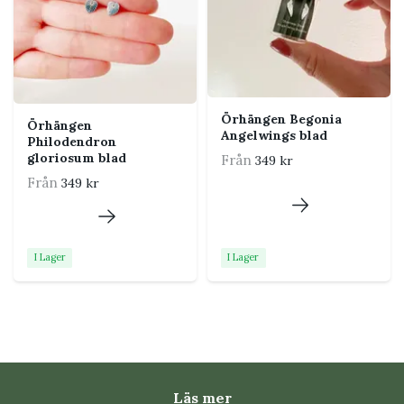
För att ytan ska hålla sig fin rekommenderas att du
tar av smycket före dusch, bad och simning. Torka det
direkt om det blir vått.
Örhängen Begonia
Örhängen
Angelwings blad
Philodendron
gloriosum blad
Från
349 kr
Från
349 kr
I Lager
I Lager
Läs mer