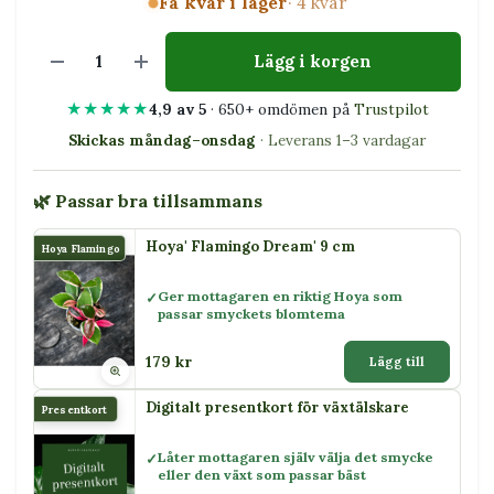
Få kvar i lager
· 4 kvar
Lägg i korgen
★★★★★
4,9 av 5
· 650+ omdömen på
Trustpilot
Skickas måndag–onsdag
· Leverans 1–3 vardagar
🌿 Passar bra tillsammans
Hoya' Flamingo Dream' 9 cm
Hoya Flamingo
Ger mottagaren en riktig Hoya som
passar smyckets blomtema
179 kr
Lägg till
Digitalt presentkort för växtälskare
Presentkort
Låter mottagaren själv välja det smycke
eller den växt som passar bäst