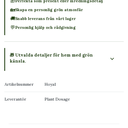
🎁
Perfekta som present eller inredningsdetalj
🏡
Skapa en personlig grön atmosfär
🚚
Snabb leverans från vårt lager
💬
Personlig hjälp och rådgivning
🎁 Utvalda detaljer för hem med grön
känsla.
Artikelnummer
Hoya1
Leverantör
Plant Dosage