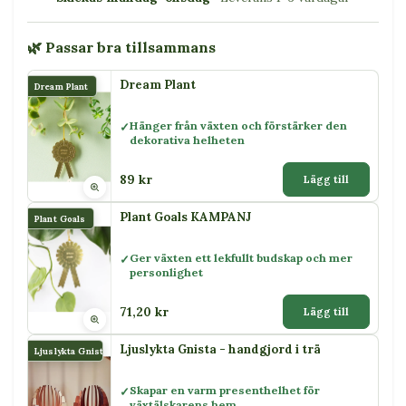
🌿 Passar bra tillsammans
Dream Plant
Dream Plant
Hänger från växten och förstärker den
dekorativa helheten
89 kr
Lägg till
Plant Goals KAMPANJ
Plant Goals
Ger växten ett lekfullt budskap och mer
personlighet
71,20 kr
Lägg till
Ljuslykta Gnista - handgjord i trä
Ljuslykta Gnista
Skapar en varm presenthelhet för
växtälskarens hem