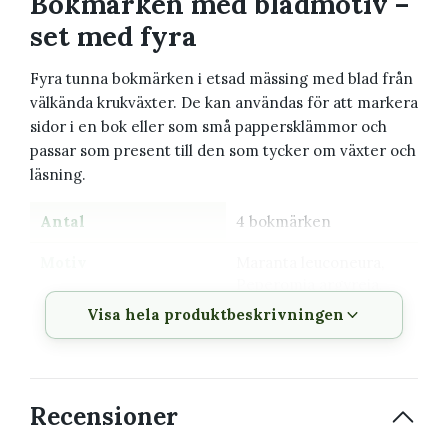
Bokmärken med bladmotiv –
set med fyra
Fyra tunna bokmärken i etsad mässing med blad från
välkända krukväxter. De kan användas för att markera
sidor i en bok eller som små pappersklämmor och
passar som present till den som tycker om växter och
läsning.
Antal
4 bokmärken
Motiv
Maranta leuconeura,
Peperomia argyreia,
Caladium bicolor och
Visa hela produktbeskrivningen
Begonia maculata
Material
Korrosionsbeständig
mässing
Recensioner
Förpackning
175 × 124 mm