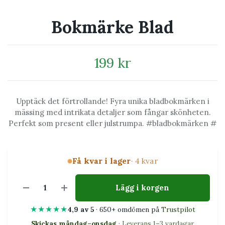
Bokmärke Blad
199 kr
Upptäck det förtrollande! Fyra unika bladbokmärken i
mässing med intrikata detaljer som fångar skönheten.
Perfekt som present eller julstrumpa. #bladbokmärken #
Få kvar i lager
· 4 kvar
Lägg i korgen
★★★★★
4,9 av 5
· 650+ omdömen på
Trustpilot
Skickas måndag–onsdag
· Leverans 1–3 vardagar