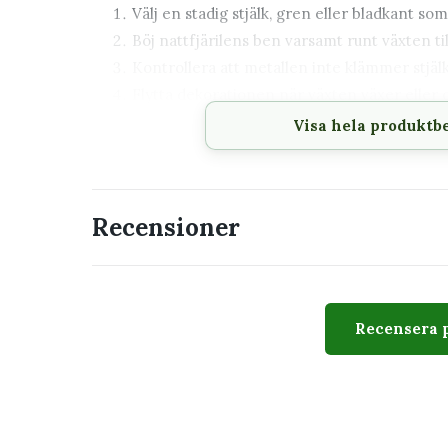
Välj en stadig stjälk, gren eller bladkant som
Böj nattfjärilens ben varsamt runt växten till
Kontrollera att metallen inte klämmer stjälke
Flytta dekorationen när växten växer eller o
Visa hela produktb
Placera utan att skada växten
Placera nattfjärilen mot ett mörkgrönt blad fö
mässingen.
Recensioner
Present till den som tycke
Växtdjuret passar som en mindre present, inflytt
krukväxt. Det kan flyttas mellan olika växter och 
Recensera 
Så håller du mässingsdeko
Torka av dekorationen försiktigt med en torr eller 