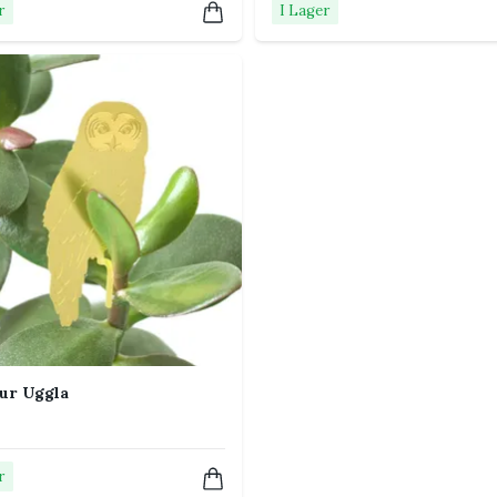
r
I Lager
el av växten. Kontrollera fästet ibland och
ur Uggla
r