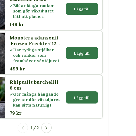
Bildar långa rankor
Lägg till
som gör växtdjuret
lätt att placera
149 kr
Monstera adansonii
nii
'Frozen Freckles' 12
cm
Har tydliga stjälkar
Lägg till
och rankor som
framhäver växtdjuret
499 kr
Rhipsalis burchellii
6 cm
Ger många hängande
Lägg till
grenar där växtdjuret
kan sitta naturligt
79 kr
1 / 2