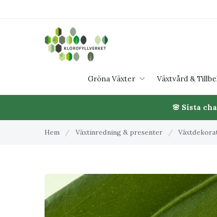
Gröna Växter
Växtvård & Tillb
🌸 Sista ch
Hem
/
Växtinredning & presenter
/
Växtdekorat