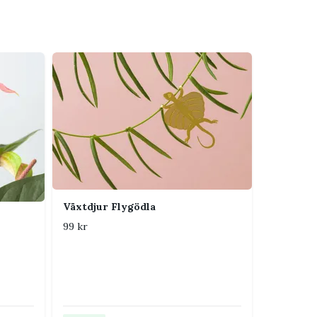
Växtdjur Flygödla
99 kr