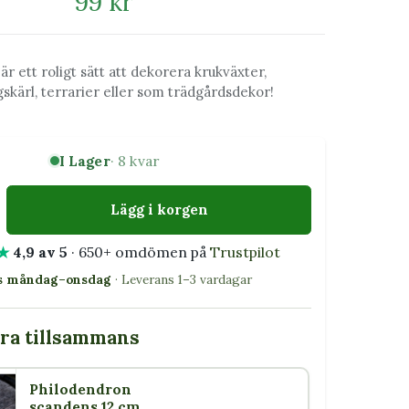
99 kr
är ett roligt sätt att dekorera krukväxter,
skärl, terrarier eller som trädgårdsdekor!
I Lager
· 8 kvar
Lägg i korgen
★
4,9 av 5
· 650+ omdömen på
Trustpilot
as måndag–onsdag
· Leverans 1–3 vardagar
bra tillsammans
Philodendron
scandens 12 cm