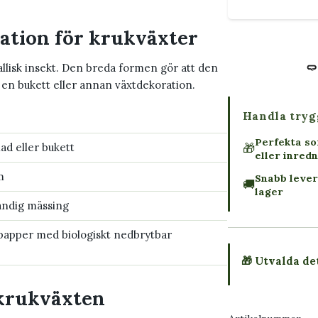
ration för krukväxter
allisk insekt. Den breda formen gör att den
 en bukett eller annan växtdekoration.
Handla tryg
Perfekta s
blad eller bukett
🎁
eller inredn
m
Snabb lever
🚚
lager
ändig mässing
 papper med biologiskt nedbrytbar
🎁 Utvalda de
i krukväxten