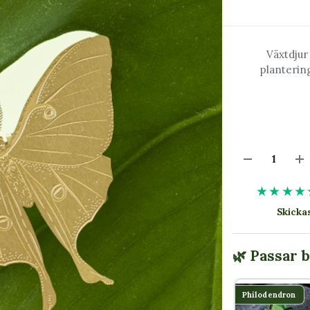
Växtdjur 
plantering
★★★★
Skick
🌿 Passar 
Philodendron