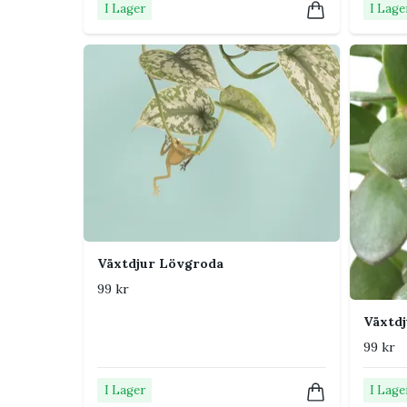
I Lager
I Lage
Skadar metallen växten?
Inte när dekorationen placeras löst på en stadig d
flytta figuren när stjälken växer.
Växtdjur Lövgroda
99 kr
Växtdj
99 kr
I Lager
I Lage