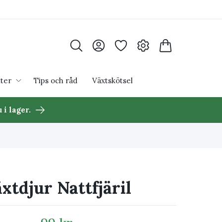
ter
Tips och råd
Växtskötsel
 i lager.
xtdjur Nattfjäril