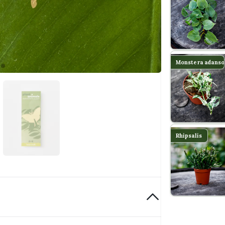
Monstera adanso
Rhipsalis