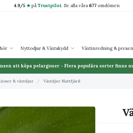
4.9/5
★
på
Trustpilot
.
Se alla våra
677
omdömen
ehör
Nyttodjur & Växtskydd
Växtinredning & presen
ansen att köpa pelargoner - Flera populära sorter finns nu
ioner & växtdjur
/
Växtdjur Nattfjäril
Vä