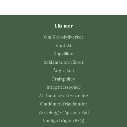
Skadar metallen växten?
Inte när dekorationen placeras löst på en stadig del
Läs mer
av växten. Kontrollera fästet ibland och flytta figuren
Om Klorofyllverket
när stjälken växer.
Kontakt
Köpvillkor
Reklamation Växter
Ångra köp
Fraktpolicy
Integritetspolicy
Att handla växter online
Omdömen från kunder
Växtblogg - Tips och Råd
Vanliga frågor (FAQ)