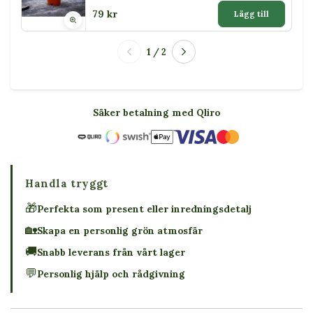
79 kr
Lägg till
1 / 2
Säker betalning med Qliro
Handla tryggt
🎁
Perfekta som present eller inredningsdetalj
🏡
Skapa en personlig grön atmosfär
🚚
Snabb leverans från vårt lager
💬
Personlig hjälp och rådgivning