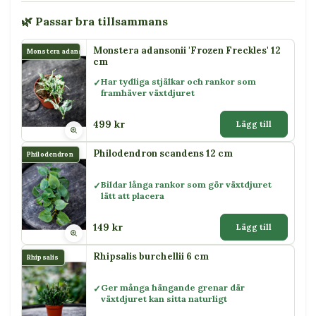
🌿 Passar bra tillsammans
Monstera adansonii 'Frozen Freckles' 12
Monstera adansonii
cm
Har tydliga stjälkar och rankor som
framhäver växtdjuret
499 kr
Lägg till
Philodendron scandens 12 cm
Philodendron
Bildar långa rankor som gör växtdjuret
lätt att placera
149 kr
Lägg till
Rhipsalis burchellii 6 cm
Rhipsalis
Ger många hängande grenar där
växtdjuret kan sitta naturligt