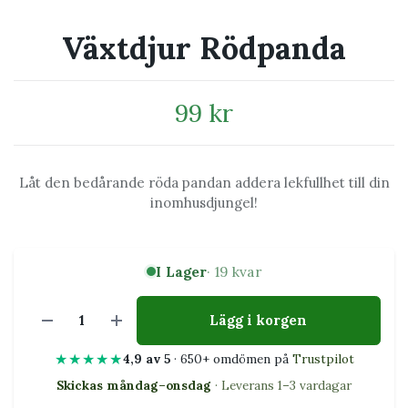
Växtdjur Rödpanda
99 kr
Låt den bedårande röda pandan addera lekfullhet till din
inomhusdjungel!
I Lager
· 19 kvar
Lägg i korgen
★★★★★
4,9 av 5
· 650+ omdömen på
Trustpilot
Skickas måndag–onsdag
· Leverans 1–3 vardagar