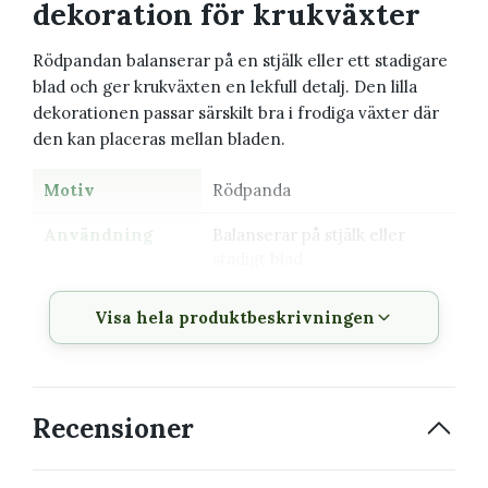
dekoration för krukväxter
Rödpandan balanserar på en stjälk eller ett stadigare
blad och ger krukväxten en lekfull detalj. Den lilla
dekorationen passar särskilt bra i frodiga växter där
den kan placeras mellan bladen.
Motiv
Rödpanda
Användning
Balanserar på stjälk eller
stadigt blad
Storlek
Cirka 6 × 4 cm
Visa hela produktbeskrivningen
Material
Korrosionsbeständig
mässing
Förpackning
FSC-certifierat papper med
Recensioner
biologiskt nedbrytbar
cellofanfolie