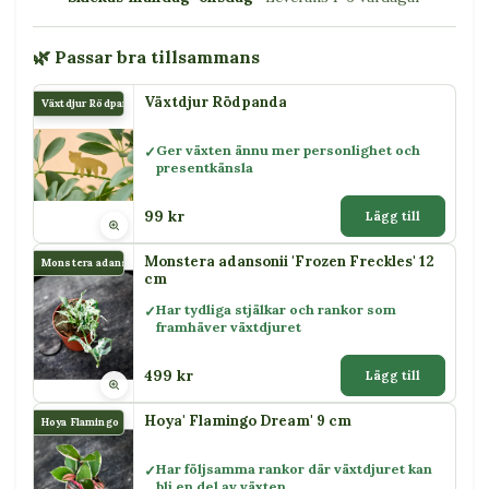
🌿 Passar bra tillsammans
Växtdjur Rödpanda
Växtdjur Rödpanda
Ger växten ännu mer personlighet och
presentkänsla
99 kr
Lägg till
Monstera adansonii 'Frozen Freckles' 12
Monstera adansonii
cm
Har tydliga stjälkar och rankor som
framhäver växtdjuret
499 kr
Lägg till
Hoya' Flamingo Dream' 9 cm
Hoya Flamingo
Har följsamma rankor där växtdjuret kan
bli en del av växten