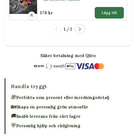
179 kr
Lägg till
1 / 2
Säker betalning med Qliro
Handla tryggt
🎁
Perfekta som present eller inredningsdetalj
🏡
Skapa en personlig grön atmosfär
🚚
Snabb leverans från vårt lager
💬
Personlig hjälp och rådgivning