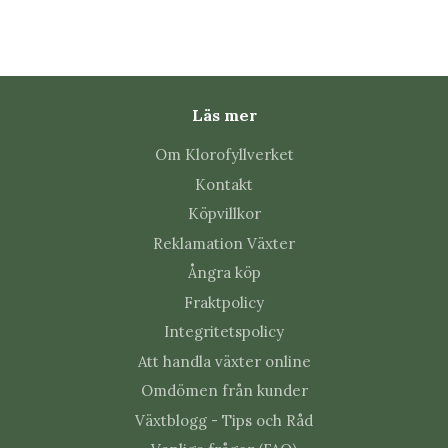
Skadar metallen växten?
Inte när dekorationen placeras löst på en stadig del
av växten. Kontrollera fästet ibland och flytta figuren
Läs mer
när stjälken växer.
Om Klorofyllverket
Kontakt
Köpvillkor
Reklamation Växter
Ångra köp
Fraktpolicy
Integritetspolicy
Att handla växter online
Omdömen från kunder
Växtblogg - Tips och Råd