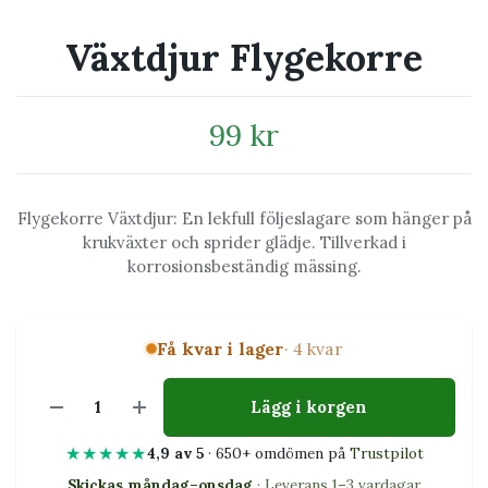
Växtdjur Flygekorre
99 kr
Flygekorre Växtdjur: En lekfull följeslagare som hänger på
krukväxter och sprider glädje. Tillverkad i
korrosionsbeständig mässing.
Få kvar i lager
· 4 kvar
Lägg i korgen
★★★★★
4,9 av 5
· 650+ omdömen på
Trustpilot
Skickas måndag–onsdag
· Leverans 1–3 vardagar