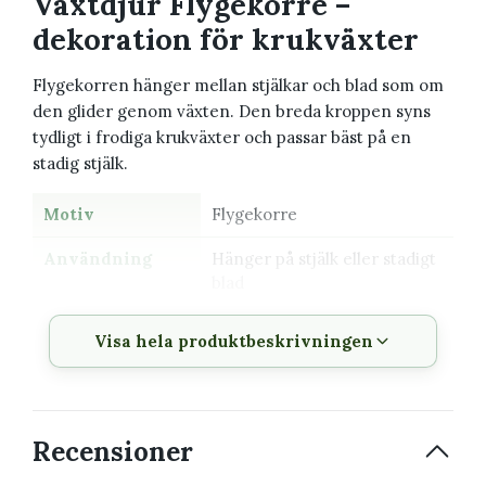
Växtdjur Flygekorre –
dekoration för krukväxter
Flygekorren hänger mellan stjälkar och blad som om
den glider genom växten. Den breda kroppen syns
tydligt i frodiga krukväxter och passar bäst på en
stadig stjälk.
Motiv
Flygekorre
Användning
Hänger på stjälk eller stadigt
blad
Storlek
Cirka 6 × 4 cm
Visa hela produktbeskrivningen
Material
Korrosionsbeständig
mässing
Förpackning
FSC-certifierat papper med
Recensioner
biologiskt nedbrytbar