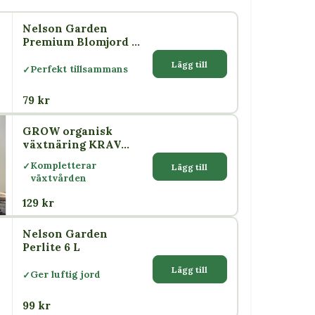
Nelson Garden
Premium Blomjord 4
L
Lägg till
Perfekt tillsammans
79 kr
GROW organisk
växtnäring KRAV
500 ml – Nelson
Kompletterar
Lägg till
Garden
växtvården
129 kr
Nelson Garden
Perlite 6 L
Lägg till
Ger luftig jord
99 kr