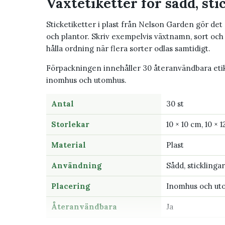
Växtetiketter för sådd, sti
Sticketiketter i plast från Nelson Garden gör det 
och plantor. Skriv exempelvis växtnamn, sort och s
hålla ordning när flera sorter odlas samtidigt.
Förpackningen innehåller 30 återanvändbara etik
inomhus och utomhus.
Antal
30 st
Storlekar
10 × 10 cm, 10 × 
Material
Plast
Användning
Sådd, sticklinga
Placering
Inomhus och ut
Återanvändbara
Ja