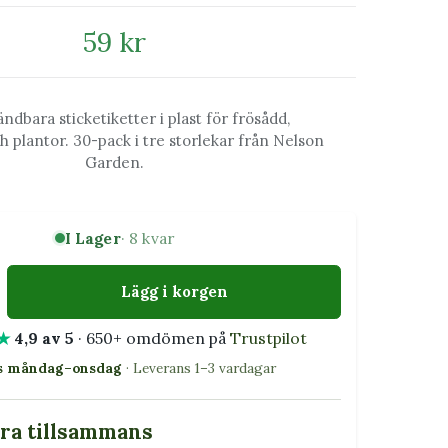
59 kr
ndbara sticketiketter i plast för frösådd,
ch plantor. 30-pack i tre storlekar från Nelson
Garden.
I Lager
· 8 kvar
Lägg i korgen
★
4,9 av 5
· 650+ omdömen på
Trustpilot
as måndag–onsdag
· Leverans 1–3 vardagar
bra tillsammans