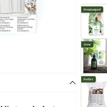
Premiumjord
Grow
Perlite