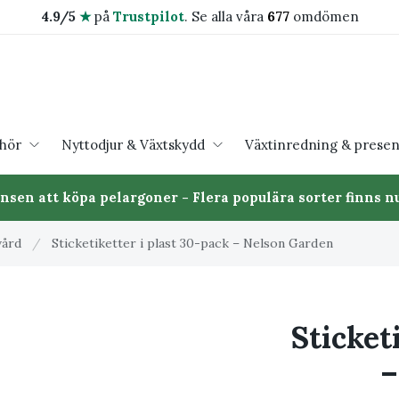
4.9/5
★
på
Trustpilot
.
Se alla våra
677
omdömen
ehör
Nyttodjur & Växtskydd
Växtinredning & presen
ansen att köpa pelargoner - Flera populära sorter finns nu
vård
/
Sticketiketter i plast 30-pack – Nelson Garden
Sticket
–