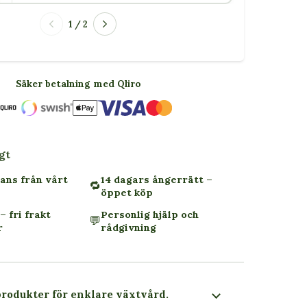
1 / 2
Säker betalning med Qliro
gt
ans från vårt
14 dagars ångerrätt –
🔁
öppet köp
– fri frakt
Personlig hjälp och
💬
r
rådgivning
produkter för enklare växtvård.