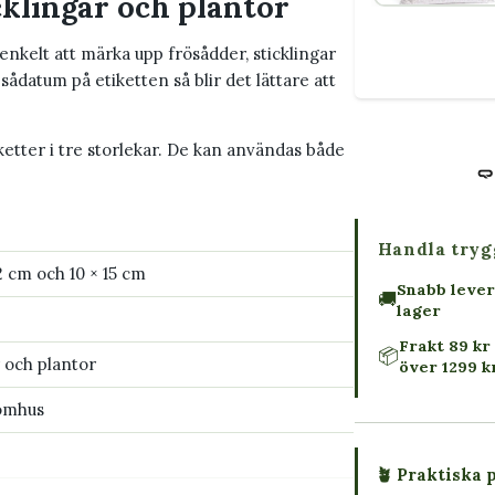
cklingar och plantor
enkelt att märka upp frösådder, sticklingar
ådatum på etiketten så blir det lättare att
etter i tre storlekar. De kan användas både
Handla tryg
12 cm och 10 × 15 cm
Snabb lever
🚚
lager
Frakt 89 kr 
📦
r och plantor
över 1299 k
omhus
🪴 Praktiska 