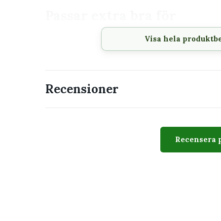
Passar extra bra för
Frösådd och förodling.
Visa hela produktb
Sticklingar och småplantor.
Krukväxter och växthusodling.
Märkning av växtnamn, sort och sådatum.
Recensioner
Så använder du sticketike
Skriv växtnamn, sort eller sådatum på etike
Stick ner etiketten i jorden intill plantan ut
Recensera 
Rengör etiketten efter avslutad odling och 
Tips för bättre ordning
Använd samma typ av information på alla etike
sådatum under. Det gör sådderna lättare att jä