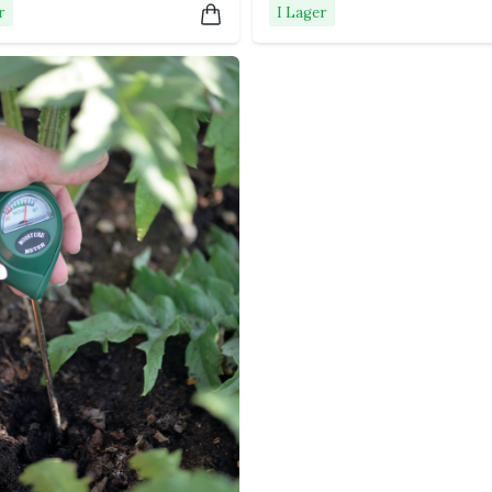
or, växthus och utomhusodlingar.
r
I Lager
sel av krukväxter
.