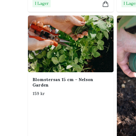
Ja, etiketterna kan användas i krukor, odlingslåd
I Lager
I Lage
Vill du lyckas ännu bättre?
Läs min guide till sköt
Blomstersax 15 cm – Nelson
Garden
159 kr