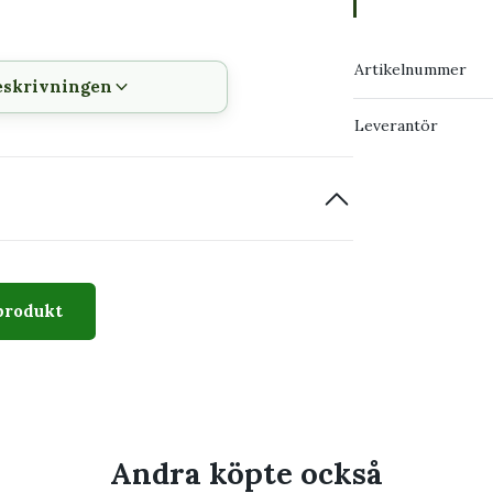
Artikelnummer
eskrivningen
Leverantör
tterna
tten.
an att skada rötterna.
produkt
återanvänd den vid nästa sådd.
tter, exempelvis sortnamn överst och
mföra.
Andra köpte också