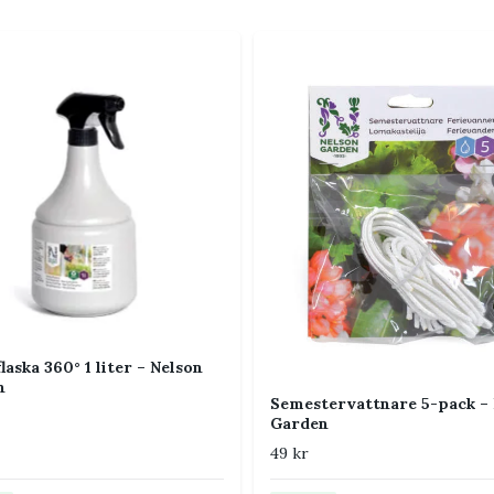
ingsmatta 75 × 75 cm
ett praktiskt
dlingstillbehör
.
r och plantor så att du enkelt kan se vilken
laska 360° 1 liter – Nelson
n
lingsomgångar.
Semestervattnare 5-pack – 
Garden
49 kr