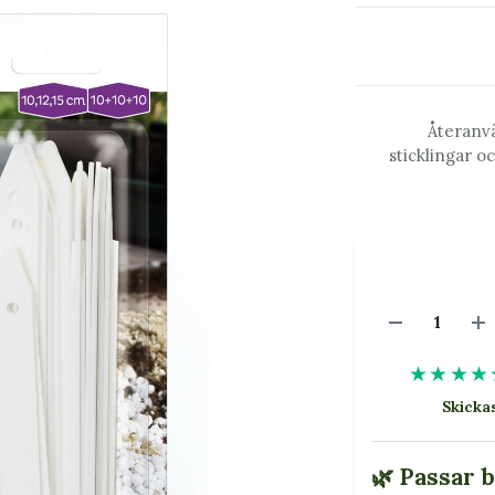
Återanvä
sticklingar o
★★★★
Skick
🌿 Passar 