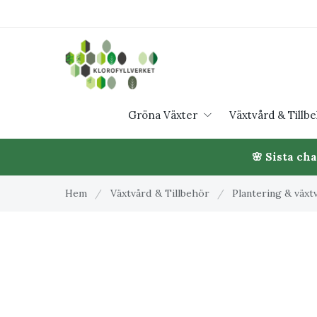
Gröna Växter
Växtvård & Tillb
🌸 Sista ch
Hem
/
Växtvård & Tillbehör
/
Plantering & växt