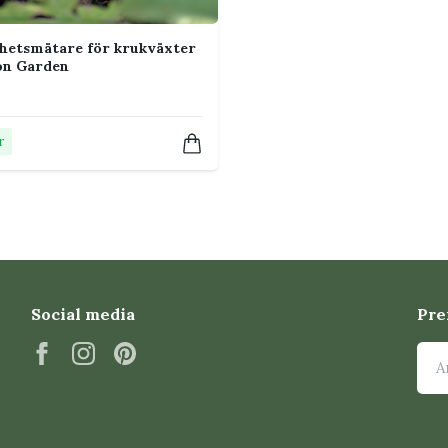
hetsmätare för krukväxter
on Garden
r
Social media
Pre