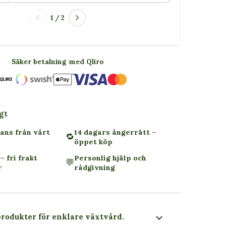
1 / 2
Säker betalning med Qliro
gt
ans från vårt
14 dagars ångerrätt –
🔁
öppet köp
– fri frakt
Personlig hjälp och
💬
r
rådgivning
produkter för enklare växtvård.