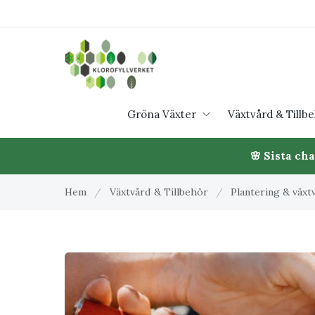
Gröna Växter
Växtvård & Tillb
🌸 Sista ch
Hem
/
Växtvård & Tillbehör
/
Plantering & växt