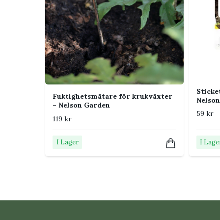
Sticke
Fuktighetsmätare för krukväxter
Nelso
– Nelson Garden
59 kr
119 kr
I Lager
I Lage