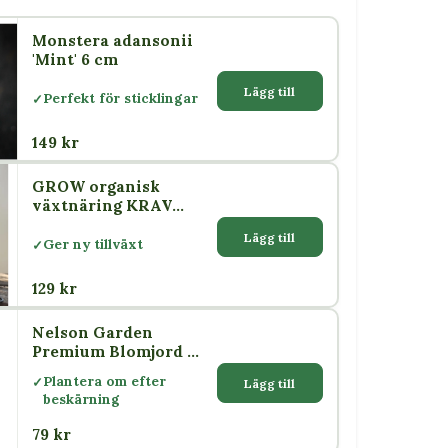
Monstera adansonii
'Mint' 6 cm
Lägg till
Perfekt för sticklingar
149 kr
GROW organisk
växtnäring KRAV
500 ml – Nelson
Lägg till
Garden
Ger ny tillväxt
129 kr
Nelson Garden
Premium Blomjord 4
L
Plantera om efter
Lägg till
beskärning
79 kr