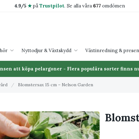
4.9/5
★
på
Trustpilot
.
Se alla våra
677
omdömen
ehör
Nyttodjur & Växtskydd
Växtinredning & presen
ansen att köpa pelargoner - Flera populära sorter finns nu
vård
/
Blomstersax 15 cm – Nelson Garden
Blomst