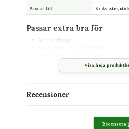
Passar till
Krukväxter, stic
Passar extra bra för
Att ta sticklingar.
Beskärning av mindre krukväxter.
Borttagning av vissna blad och blommor.
Skörd av basilika, mynta, persilja och andra 
Visa hela produktb
Detaljarbete där en större sekatör blir otym
Så använder du saxen
Recensioner
Kontrollera att bladen är rena före klippnin
Gör ett bestämt snitt utan att krossa växtde
Rengör saxen efter användning, särskilt mel
Förvara den torrt när den inte används.
Recensera 