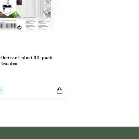
tiketter i plast 30-pack –
n Garden
r