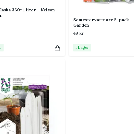
?
laska 360° 1 liter – Nelson
göra mindre och precisa snitt.
n
Semestervattnare 5-pack – 
Garden
49 kr
er örter.
r
I Lager
at kraftigare redskap ett bättre val.
sel av krukväxter
.