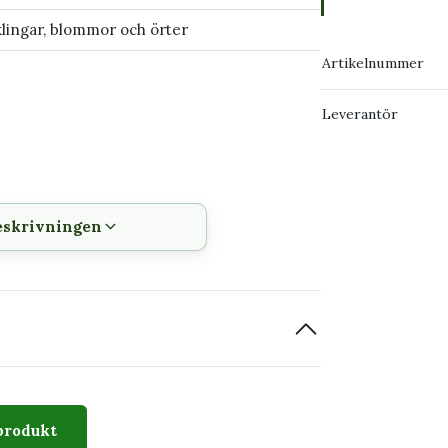
klingar, blommor och örter
Artikelnummer
Leverantör
örter.
eskrivningen
plig.
g.
len.
lan olika växter.
produkt