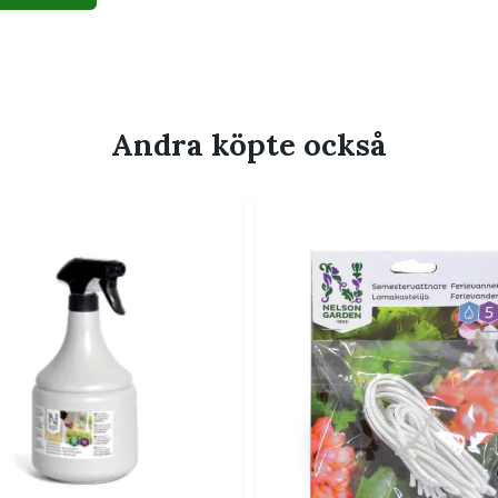
ens behov när du väljer var snittet ska
Andra köpte också
?
, precisa arbeten. För grövre och vedartade
ngsmatta 75 × 75 cm
till att hålla arbetsytan
lingstillbehör
.