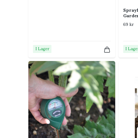
Kan saxen användas till sticklingar
Sprayf
Ja, den kompakta storleken passar bra när du vill 
Garde
69 kr
Kan den användas till örter?
Ja, den fungerar bra för att skörda mindre mängd
I Lager
I Lage
Är den avsedd för grova grenar?
Nej, för grövre grenar är en sekatör eller ett ann
Vill du lyckas ännu bättre?
Läs min guide till sköt