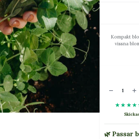
Kompakt blom
vissna blo
★★★★
Skick
🌿 Passar 