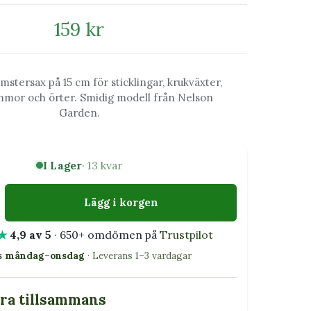
159 kr
stersax på 15 cm för sticklingar, krukväxter,
mmor och örter. Smidig modell från Nelson
Garden.
I Lager
· 13 kvar
Lägg i korgen
★
4,9 av 5
· 650+ omdömen på
Trustpilot
as måndag–onsdag
· Leverans 1–3 vardagar
bra tillsammans