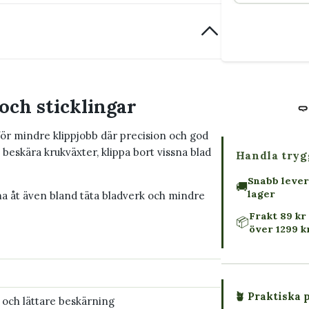
och sticklingar
r mindre klippjobb där precision och god
r, beskära krukväxter, klippa bort vissna blad
Handla tryg
Snabb lever
🚚
lager
a åt även bland täta bladverk och mindre
Frakt 89 kr 
📦
över 1299 k
🪴 Praktiska 
 och lättare beskärning