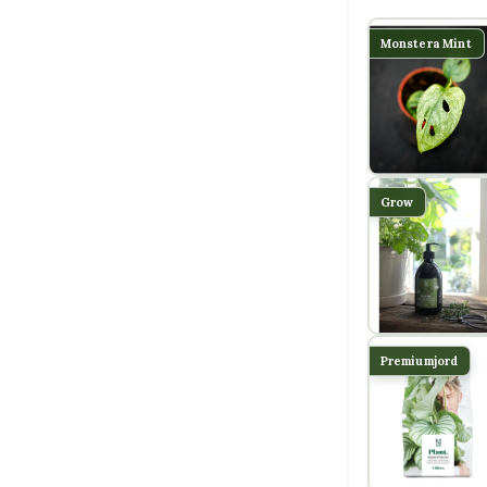
Monstera Mint
Grow
Premiumjord