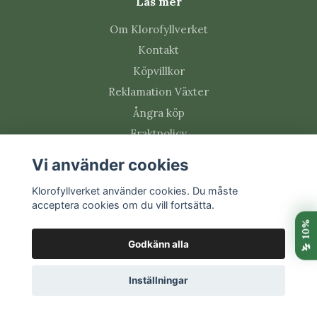
Läs mer
Om Klorofyllverket
Kontakt
Köpvillkor
Reklamation Växter
Ångra köp
Fraktpolicy
Integritetspolicy
Vi använder cookies
Att handla växter online
Klorofyllverket använder cookies. Du måste
Omdömen från kunder
acceptera cookies om du vill fortsätta.
Växtblogg - Tips och Råd
Vanliga frågor (FAQ)
Godkänn alla
Växtskötsel
Inställningar
Social media