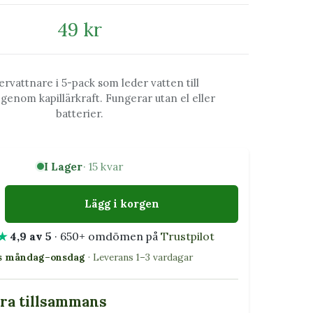
49 kr
rvattnare i 5-pack som leder vatten till
genom kapillärkraft. Fungerar utan el eller
batterier.
I Lager
· 15 kvar
Lägg i korgen
★
4,9 av 5
· 650+ omdömen på
Trustpilot
as måndag–onsdag
· Leverans 1–3 vardagar
bra tillsammans