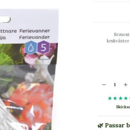
Semeste
krukväxter 
★★★★
Skick
🌿 Passar 