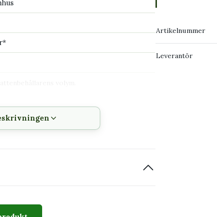
mhus
Artikelnummer
r*
Leverantör
attenbehållarens volym.
eskrivningen
r bort.
r timer.
attnaren
produkt