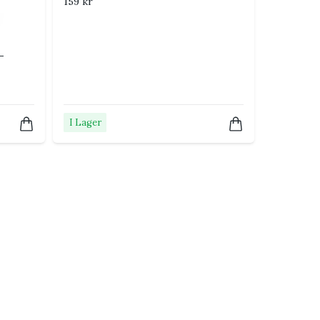
159 kr
–
I Lager