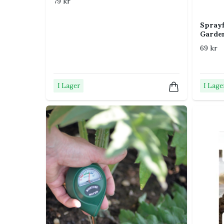
79 kr
under
Odlingstillbehör
.
Sprayf
Garde
Vanliga frågor
69 kr
Hur fungerar semestervattnaren?
I Lager
I Lage
En fuktad tråd leder vatten från behållaren till j
Hur länge räcker den?
Tillverkaren anger cirka 3–6 veckor, men tiden p
vattenbehållarens storlek.
Passar den alla krukväxter?
Den passar de flesta krukväxter. Växter med stor
Vill du lyckas ännu bättre?
Läs min guide till sköt