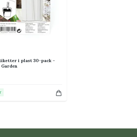
tiketter i plast 30-pack –
n Garden
r