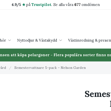
4.9/5
★
på
Trustpilot
.
Se alla våra
677
omdömen
ehör
Nyttodjur & Växtskydd
Växtinredning & presen
ansen att köpa pelargoner - Flera populära sorter finns nu
vård
/
Semestervattnare 5-pack – Nelson Garden
Semest