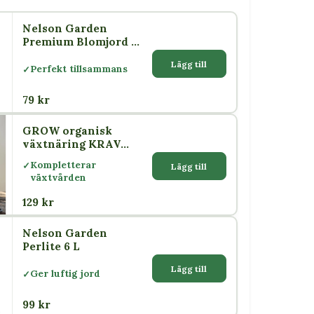
Nelson Garden
Premium Blomjord 4
L
Lägg till
Perfekt tillsammans
79 kr
GROW organisk
växtnäring KRAV
500 ml – Nelson
Kompletterar
Lägg till
Garden
växtvården
129 kr
Nelson Garden
Perlite 6 L
Lägg till
Ger luftig jord
99 kr