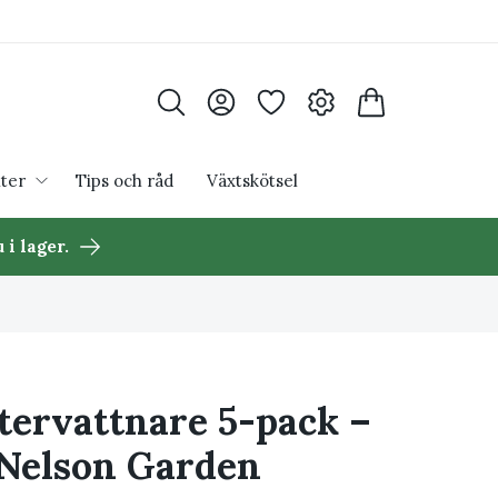
ter
Tips och råd
Växtskötsel
 i lager.
ervattnare 5-pack –
Nelson Garden