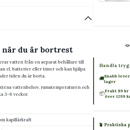
 när du är bortrest
r vatten från en separat behållare till
Handla tryg
n el, batterier eller timer och kan hjälpa
nder tiden du är borta.
Snabb lever
🚚
lager
växtens vattenbehov, rumstemperaturen och
Frakt 89 kr 
📦
ka 3–6 veckor.
över 1299 k
m kapillärkraft
🪴 Praktiska 