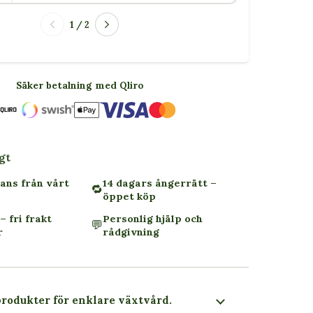
1 / 2
Säker betalning med Qliro
gt
ans från vårt
14 dagars ångerrätt –
🔁
öppet köp
– fri frakt
Personlig hjälp och
💬
r
rådgivning
produkter för enklare växtvård.