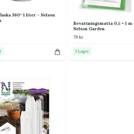
laska 360° 1 liter – Nelson
n
Bevattningsmatta 0,5 × 1 m 
Nelson Garden
79 kr
r
I Lager
orden genom kapillärkraft.
åverkas av växt, temperatur och
t vattenbehov kan behöva två vattnare.
sel av krukväxter
.