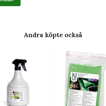
n.
en andra i krukjorden.
e vatten och jord.
ch kontrollera vattenförbrukningen.
Andra köpte också
ller en större vattenbehållare.
aro.
aren
a. Vid längre frånvaro behöver den rymma
er
vid växtvården. Fler hjälpmedel finns