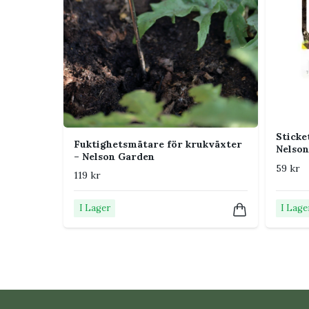
Sticke
Fuktighetsmätare för krukväxter
Nelso
– Nelson Garden
59 kr
119 kr
I Lager
I Lage