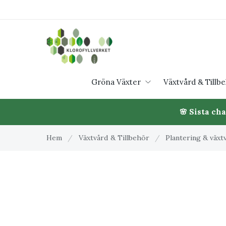
Gröna Växter
Växtvård & Tillb
🌸 Sista ch
Hem
/
Växtvård & Tillbehör
/
Plantering & växt