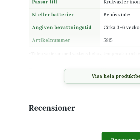
Passar till
Krukväxter ino
El eller batterier
Behövs inte
Angiven bevattningstid
Cirka 3–6 vecko
Artikelnummer
5815
*Tiden varierar med växtens behov, temperatur och v
Passar extra bra för
Visa hela produktb
Krukväxter som behöver vatten när du rese
Hem och kontor.
Växter med ett relativt jämnt vattenbehov.
Recensioner
Dig som vill ha en enkel lösning utan el elle
Så använder du semesterv
Recensera 