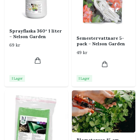
planteringsmattan
Vik ut mattan över den yta du vill skydda.
Fäst tryckknapparna i hörnen så att kanterna
Sprayflaska 360° 1 liter
höjs.
– Nelson Garden
Semestervattnare 5-
pack – Nelson Garden
Placera krukor, jord och redskap på mattan.
69 kr
49 kr
Samla ihop jord och växtrester när arbetet är
klart.
Torka av mattan och låt den torka före
förvaring.
I Lager
I Lager
Smidigare omplantering
Förbered kruka, jord och redskap på mattan
innan du tar växten ur sin gamla kruka. Då blir
arbetet enklare och mindre jord hamnar utanför.
Rengöring och förvaring