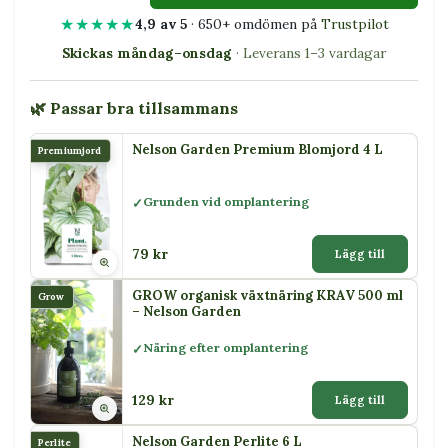
★★★★★
4,9 av 5
· 650+ omdömen på
Trustpilot
Skickas måndag–onsdag
· Leverans 1–3 vardagar
🌿 Passar bra tillsammans
Nelson Garden Premium Blomjord 4 L
Premiumjord
Grunden vid omplantering
79 kr
Lägg till
GROW organisk växtnäring KRAV 500 ml
Grow
– Nelson Garden
Näring efter omplantering
129 kr
Lägg till
Nelson Garden Perlite 6 L
Perlite