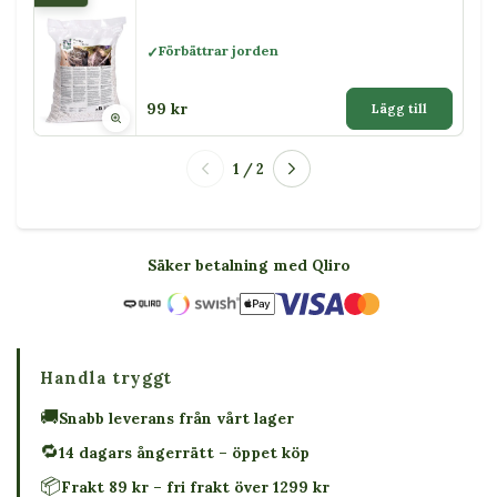
Förbättrar jorden
99 kr
Lägg till
1 / 2
Säker betalning med Qliro
Handla tryggt
🚚
Snabb leverans från vårt lager
🔁
14 dagars ångerrätt – öppet köp
📦
Frakt 89 kr – fri frakt över 1299 kr