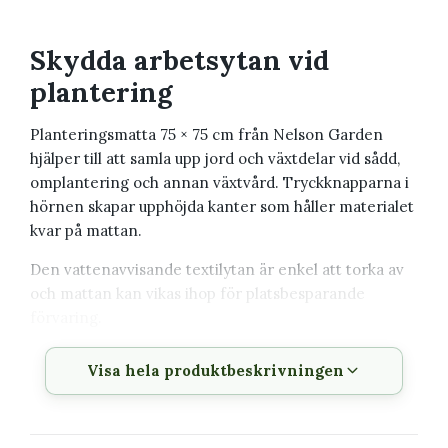
Skydda arbetsytan vid
plantering
Planteringsmatta 75 × 75 cm från Nelson Garden
hjälper till att samla upp jord och växtdelar vid sådd,
omplantering och annan växtvård. Tryckknapparna i
hörnen skapar upphöjda kanter som håller materialet
kvar på mattan.
Den vattenavvisande textilytan är enkel att torka av
och mattan kan vikas ihop för platsbesparande
förvaring.
Mått
75 × 75 cm
Visa hela produktbeskrivningen
Material
Vattenavvisande textil
Kanter
Formas med tryckknappar i