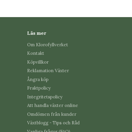
Kan bioboxarna återanvändas?
Ja, vid försiktig användning kan de användas fler
Läs mer
Var ska bioboxarna placeras?
Om Klorofyllverket
De bör hängas i bladverket nära områden där skad
Kontakt
Hur ska produkten förvaras?
Köpvillkor
Reklamation Växter
Se avsnittet Förvaring och hållbarhet och följ al
Ångra köp
Fraktpolicy
Integritetspolicy
Att handla växter online
Omdömen från kunder
Växtblogg - Tips och Råd
Vanliga frågor (FAQ)