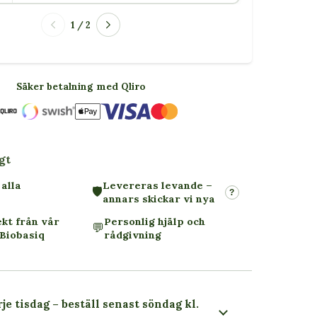
1 / 2
Säker betalning med Qliro
gt
 alla
Levereras levande –
🛡️
?
annars skickar vi nya
ekt från vår
Personlig hjälp och
💬
Biobasiq
rådgivning
je tisdag – beställ senast söndag kl.