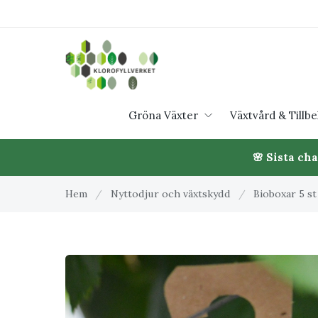
Gröna Växter
Växtvård & Tillb
🌸 Sista ch
Hem
/
Nyttodjur och växtskydd
/
Bioboxar 5 st