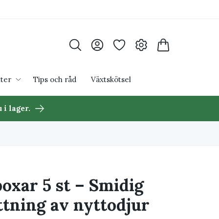
ter
Tips och råd
Växtskötsel
 i lager.
oxar 5 st – Smidig
ttning av nyttodjur