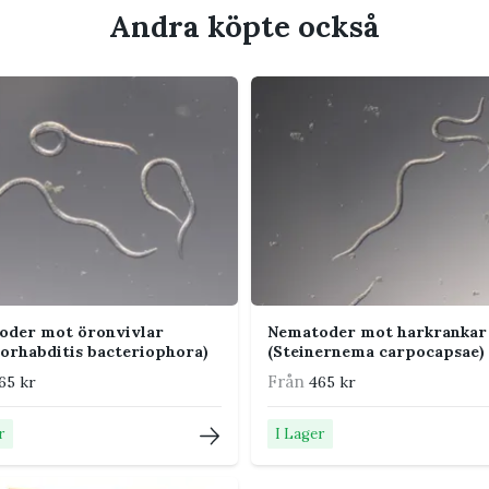
Andra köpte också
 pågående angrepp
handlingen rekommenderar vi
Lupp metall 10x
.
biologisk bekämpning i kategorin
Växtnäring
oder mot öronvivlar
Nematoder mot harkrankar
orhabditis bacteriophora)
(Steinernema carpocapsae)
Från
65 kr
465 kr
r
I Lager
 rent tills de ska användas.