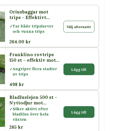
Oriusbaggar mot
trips - Effektivt
biologiskt växtskydd
Tar både tripslarver
Välj alternativ
och vuxna trips
264.00 kr
Franklino rovtrips
150 st – effektiv mot
flera tripsarter
Angriper flera stadier
Lägg till
av trips
498 kr
Bladluslejon 500 st -
Nyttodjur mot
bladlöss
Söker aktivt efter
Lägg till
bladlöss över hela
växten
265 kr