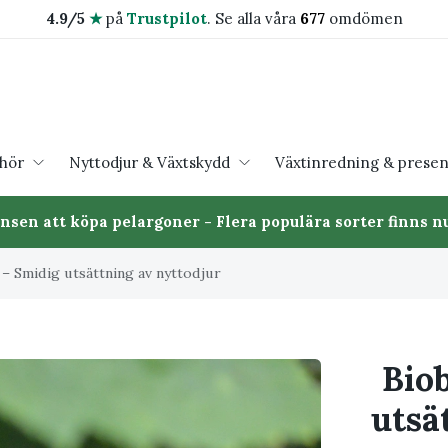
4.9/5
★
på
Trustpilot
.
Se alla våra
677
omdömen
ehör
Nyttodjur & Växtskydd
Växtinredning & presen
ansen att köpa pelargoner - Flera populära sorter finns nu
 – Smidig utsättning av nyttodjur
Biob
utsä