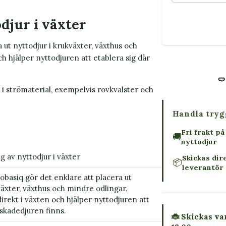
djur i växter
 ut nyttodjur i krukväxter, växthus och
h hjälper nyttodjuren att etablera sig där
 i strömaterial, exempelvis rovkvalster och
Handla tryg
Fri frakt på
🚚
nyttodjur
g av nyttodjur i växter
Skickas dir
📦
leverantör 
obasiq gör det enklare att placera ut
växter, växthus och mindre odlingar.
rekt i växten och hjälper nyttodjuren att
 skadedjuren finns.
🐞 Skickas var