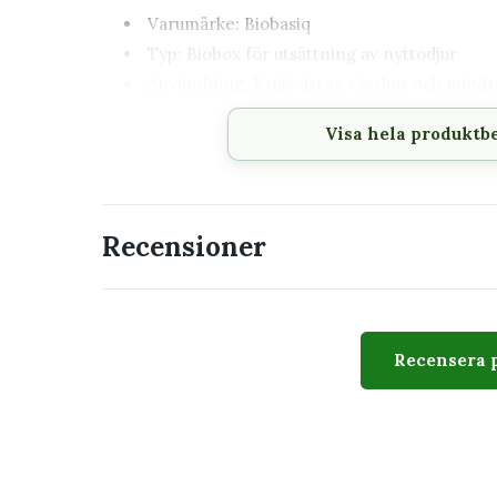
Varumärke: Biobasiq
Typ: Biobox för utsättning av nyttodjur
Användning: Krukväxter, växthus och mindr
Passar rovkvalster, Oriusbaggar och andra 
Visa hela produktb
Ger jämnare spridning av nyttodjur
Enkel upphängning i växten
Passar perfekt för
Recensioner
Rovkvalster mot trips
Rovkvalster mot spinnkvalster
Oriusbaggar
Krukväxter inomhus
Recensera 
Växthus och vinterträdgårdar
Viktigt att veta