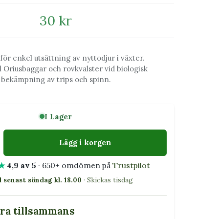
30 kr
för enkel utsättning av nyttodjur i växter.
ll Oriusbaggar och rovkvalster vid biologisk
bekämpning av trips och spinn.
I Lager
Lägg i korgen
★
4,9 av 5
· 650+ omdömen på
Trustpilot
l senast söndag kl. 18.00
· Skickas tisdag
bra tillsammans