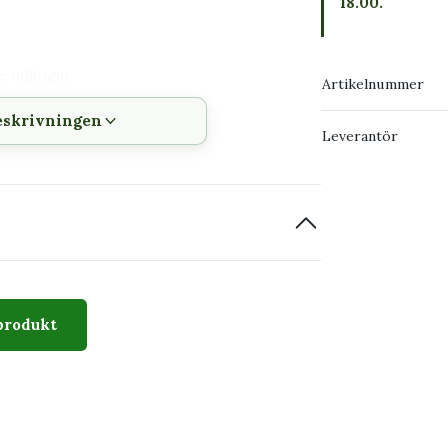
18.00.
e odlingar
Artikelnummer
små nyttodjur
eskrivningen
Leverantör
produkt