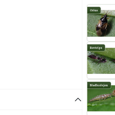
Orius
Rovtrips
Bladluslejon