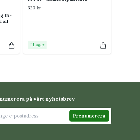
320 kr
g för
roll
I Lager
numerera på vårt nyhetsbrev
Prenumerera