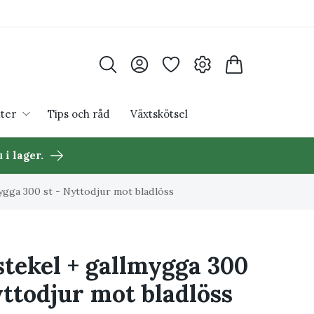
ter
Tips och råd
Växtskötsel
 i lager.
mygga 300 st - Nyttodjur mot bladlöss
stekel + gallmygga 300
yttodjur mot bladlöss