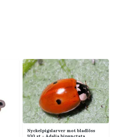
Nyckelpigslarver mot bladlöss
100 st – Adalia bipunctata