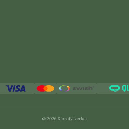
och på krukväxter inomhus.
er angrepp, använd
Parafinol Bladglans
ppsvällda bladlöss (“mumier”)
på växten.
utsugna bladlösskal
.
 till ca
10 m²
© 2026 Klorofyllverket
00
, skickas den redan
på tisdag i veckan