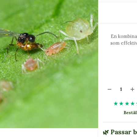
En kombinat
som effektiv
★★★★
Bestäl
🌿 Passar 