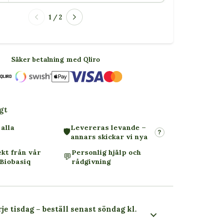
1 / 2
Säker betalning med Qliro
gt
 alla
Levereras levande –
🛡️
?
annars skickar vi nya
ekt från vår
Personlig hjälp och
💬
Biobasiq
rådgivning
je tisdag – beställ senast söndag kl.