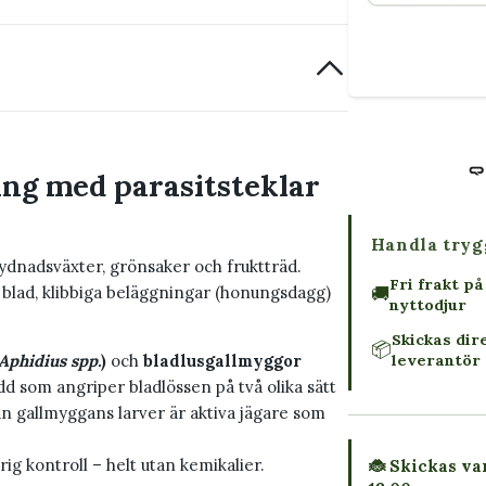
ng med parasitsteklar
Handla tryg
rydnadsväxter, grönsaker och fruktträd.
Fri frakt på
🚚
 blad, klibbiga beläggningar (honungsdagg)
nyttodjur
Skickas dir
📦
leverantör 
Aphidius spp.
)
och
bladlusgallmyggor
ydd som angriper bladlössen på två olika sätt
an gallmyggans larver är aktiva jägare som
g kontroll – helt utan kemikalier.
🐞 Skickas var