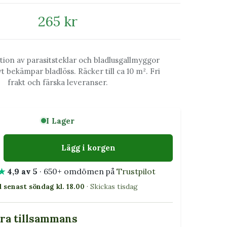
265 kr
ion av parasitsteklar och bladlusgallmyggor
t bekämpar bladlöss. Räcker till ca 10 m². Fri
frakt och färska leveranser.
I Lager
Lägg i korgen
★
4,9 av 5
· 650+ omdömen på
Trustpilot
l senast söndag kl. 18.00
· Skickas tisdag
bra tillsammans