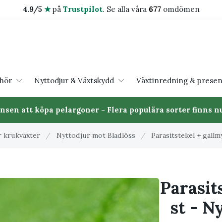
4.9/5
★
på
Trustpilot
.
Se alla våra
677
omdömen
ehör
Nyttodjur & Växtskydd
Växtinredning & presen
ansen att köpa pelargoner - Flera populära sorter finns nu
r krukväxter
/
Nyttodjur mot Bladlöss
/
Parasitstekel + gall
Parasit
st - N