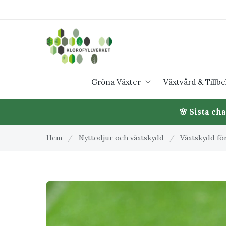
Gröna Växter
Växtvård & Tillb
🌸 Sista ch
Hem
/
Nyttodjur och växtskydd
/
Växtskydd fö