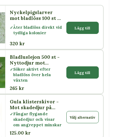
Nyckelpigslarver
mot bladlöss 100 st –
Adalia bipunctata
Äter bladlöss direkt vid
Lägg till
tydliga kolonier
320 kr
Bladluslejon 500 st -
Nyttodjur mot
bladlöss
Söker aktivt efter
Lägg till
bladlöss över hela
växten
265 kr
Gula klisterskivor -
Mot skadedjur på
växter
Fångar flygande
Välj alternativ
skadedjur och visar
om angreppet minskar
125.00 kr