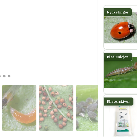
Nyckelpigor
Bladluslejon
Klisterskivor