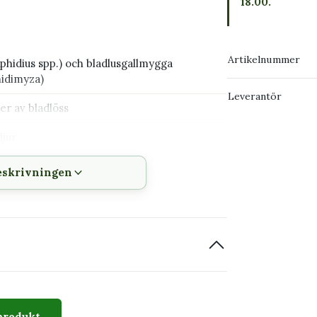
18.00.
Artikelnummer
Aphidius spp.) och bladlusgallmygga
hidimyza)
Leverantör
ter av bladlöss
djur
eskrivningen
a parasiterar bladlöss medan gallmyggans
direkt
da bladlusmumier och döda, utsugna bladlöss
adlusangrepp på krukväxter och i växthus
ladlusgallmygga (
Aphidoletes aphidimyza
)
produkt