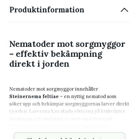
Produktinformation
Nematoder mot sorgmyggor
– effektiv bekämpning
direkt i jorden
Nematoder mot sorgmyggor innehåller
Steinernema feltiae
– en nyttig nematod som
söker upp och bekämpar sorgmyggornas larver direkt
i jorden. Larverna kan skada rötterna på krukväxter,
sticklingar och småplantor, men med biologisk
bekämpning minskar angreppet utan kemiska
bekämpningsmedel.