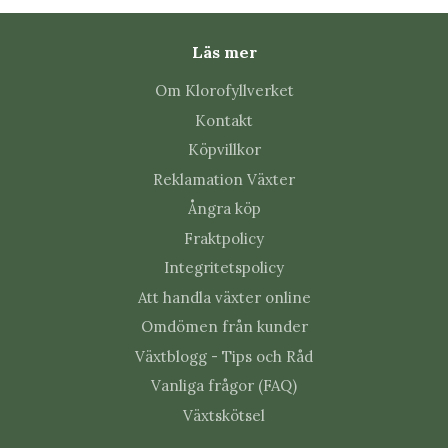
ut.
Passar i krukväxter, sticklingsförökning, växthus
och utomhusodlingar.
Läs mer
Kan kombineras med
jordrovkvalster
Om Klorofyllverket
(Hypoaspis miles)
för långvarigt skydd.
Kontakt
För enklare spridning – använd gärna
AquaNemix
Köpvillkor
Nematodutvattnare
.
Reklamation Växter
Ångra köp
Användning
Fraktpolicy
Lös upp påsens innehåll i vatten enligt
Integritetspolicy
anvisningarna.
Att handla växter online
Vattna lösningen jämnt över jorden på de
Omdömen från kunder
växter som är angripna.
Växtblogg - Tips och Råd
Behandla alla plantor i samma utrymme där
sorgmyggor förekommer.
Vanliga frågor (FAQ)
Håll jorden lätt fuktig under den första
Växtskötsel
veckan efter behandlingen
, så att nematoderna