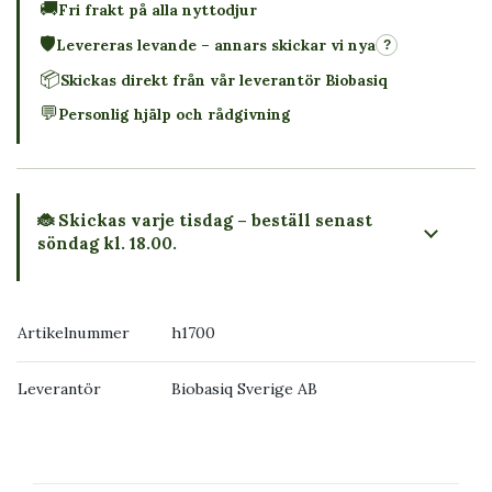
🚚
Fri frakt på alla nyttodjur
🛡️
Levereras levande – annars skickar vi nya
?
📦
Skickas direkt från vår leverantör Biobasiq
💬
Personlig hjälp och rådgivning
🐞 Skickas varje tisdag – beställ senast
söndag kl. 18.00.
Artikelnummer
h1700
Leverantör
Biobasiq Sverige AB