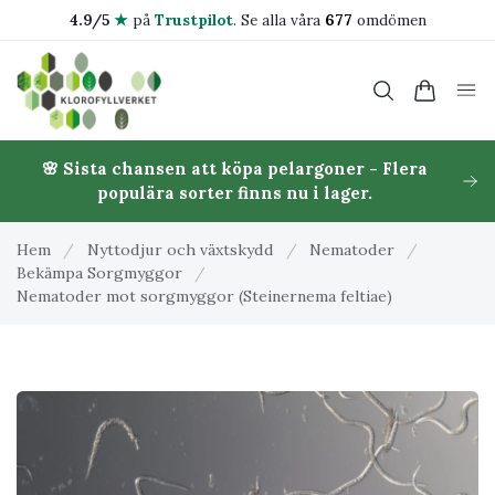
4.9/5
★
på
Trustpilot
.
Se alla våra
677
omdömen
🌸 Sista chansen att köpa pelargoner - Flera
populära sorter finns nu i lager.
Hem
/
Nyttodjur och växtskydd
/
Nematoder
/
Bekämpa Sorgmyggor
/
Nematoder mot sorgmyggor (Steinernema feltiae)