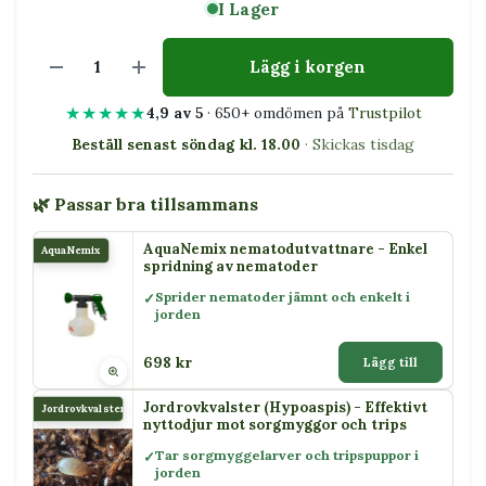
I Lager
Lägg i korgen
★★★★★
4,9 av 5
· 650+ omdömen på
Trustpilot
Beställ senast söndag kl. 18.00
· Skickas tisdag
🌿 Passar bra tillsammans
AquaNemix nematodutvattnare - Enkel
AquaNemix
spridning av nematoder
Sprider nematoder jämnt och enkelt i
jorden
698 kr
Lägg till
Jordrovkvalster (Hypoaspis) - Effektivt
Jordrovkvalster
nyttodjur mot sorgmyggor och trips
Tar sorgmyggelarver och tripspuppor i
jorden