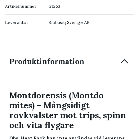
Artikelnummer
h1253
Leverantör
Biobasiq Sverige AB
Produktinformation
Montdorensis (Montdo
mites) – Mångsidigt
rovkvalster mot trips, spinn
och vita flygare
Obs! Heat Pack kan inte användas vid leverans