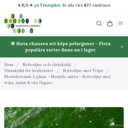
4.9/5
★
på
Trustpilot
.
Se alla våra
677
omdömen
🌸 Sista chansen att köpa pelargoner - Flera
populära sorter finns nu i lager.
Hem
/
Nyttodjur och växtskydd
/
Växtskydd för krukväxter
/
Nyttodjur mot Trips
/
Montdorensis 5 påsar - Montdo mites - Nyttodjur mot
trips, spinn & vita flygare