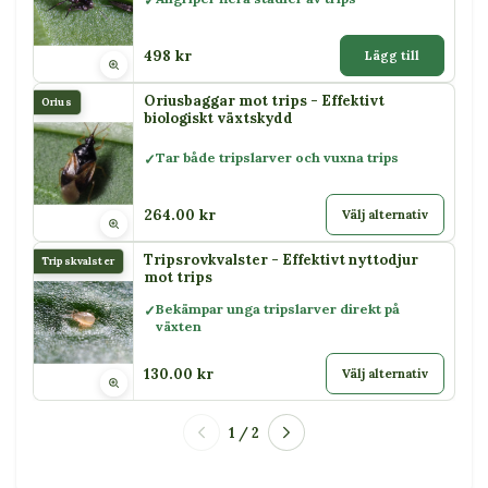
498 kr
Lägg till
Oriusbaggar mot trips - Effektivt
Orius
biologiskt växtskydd
Tar både tripslarver och vuxna trips
264.00 kr
Välj alternativ
Tripsrovkvalster - Effektivt nyttodjur
Tripskvalster
mot trips
Bekämpar unga tripslarver direkt på
växten
130.00 kr
Välj alternativ
1 / 2