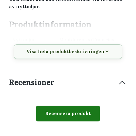
av nyttodjur.
Produktinformation
Nyttodjur
Montdorensis (Transeius
montdorensis)
Visa hela produktbeskrivningen
Bekämpar
Unga tripslarver,
växthusspinnkvalster, vita
flygare och
toppskottskvalster
Recensioner
Övrig föda
Pollen och mycel
Förpackning
5 slow release-påsar
Recensera produkt
Innehåll per
Cirka 250 kvalster vid
påse
leverans; påsen kan
producera omkring 500–700