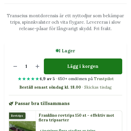
Transeius montdorensis är ett nyttodjur som bekämpar
trips, spinnkvalster och vita flygare. Levereras i slow
release-påsar för långvarigt skydd. Fri frakt.
I Lager
Lägg i korgen
★★★★★
4,9 av 5
· 650+ omdömen på
Trustpilot
Beställ senast söndag kl. 18.00
· Skickas tisdag
🌿 Passar bra tillsammans
Franklino rovtrips 150 st – effektiv mot
Rovtrips
flera tripsarter
Angriper flera stadier av trips