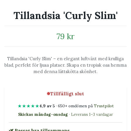
Tillandsia 'Curly Slim'
79 kr
Tillandsia 'Curly Slim' – en elegant luftväxt med krulliga
blad, perfekt för ljusa platser. Skapa en tropisk oas hemma
med denna lättskötta skönhet.
Tillfälligt slut
★★★★★
4,9 av 5
· 650+ omdömen på
Trustpilot
Skickas måndag–onsdag
· Leverans 1–3 vardagar
🌿 Passar bra tillsammans