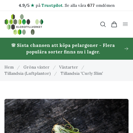
4.9/5
★
på
Trustpilot
.
Se alla våra
677
omdömen
🌸 Sista chansen att köpa pelargoner - Flera
populära sorter finns nu i lager.
Hem
/
Gröna växter
/
Växtarter
/
Tillandsia (Luftplantor)
/
Tillandsia 'Curly Slim'