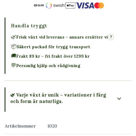
Handla tryggt
🌿
Frisk växt vid leverans – annars ersätter vi
?
📦
Säkert packad för trygg transport
🚚
Frakt 89 kr – fri frakt över 1299 kr
💬
Personlig hjälp och rådgivning
🌿 Varje växt är unik – variationer i färg
och form är naturliga.
→ Köp växten du ser
Artikelnummer
1020
→ Kontakta oss