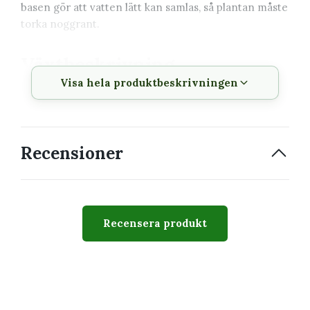
basen gör att vatten lätt kan samlas, så plantan måste
torka noggrant.
Växtbeskrivning
Visa hela produktbeskrivningen
Vetenskapligt
Tillandsia bulbosa
namn
Svenskt namn
Luftplanta, Tillandsia
Recensioner
Familj
Bromeliaceae
Storlek
Mindre luftplanta
Recensera produkt
Växtsätt
Lökformad bas med smala,
slingrande blad
Svårighetsgrad
Medel
Giftig
Tillandsia betraktas normalt