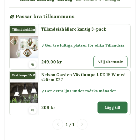
🌿 Passar bra tillsammans
Tillandsiahållare kantig 3-pack
Tillandsiahållare kantig 3-pack
Ger tre luftiga platser för olika Tillandsia
249.00 kr
Välj alternativ
Nelson Garden Växtlampa LED 15 W med
Växtlampa 15 W
skärm E27
Ger extra ljus under mörka månader
209 kr
Lägg till
1 / 1