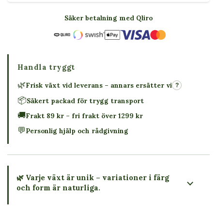
Säker betalning med Qliro
Handla tryggt
🌿
Frisk växt vid leverans – annars ersätter vi
?
📦
Säkert packad för trygg transport
🚚
Frakt 89 kr – fri frakt över 1299 kr
💬
Personlig hjälp och rådgivning
🌿 Varje växt är unik – variationer i färg
och form är naturliga.
→ Köp växten du ser