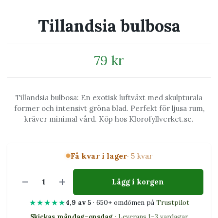
Tillandsia bulbosa
79 kr
Tillandsia bulbosa: En exotisk luftväxt med skulpturala
former och intensivt gröna blad. Perfekt för ljusa rum,
kräver minimal vård. Köp hos Klorofyllverket.se.
Få kvar i lager
· 5 kvar
Lägg i korgen
★★★★★
4,9 av 5
· 650+ omdömen på
Trustpilot
Skickas måndag–onsdag
· Leverans 1–3 vardagar