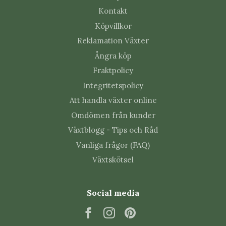
De är främst avsedda för torr inomhusmiljö.
Kontakt
Behöver du luftväxter till hållaren kan du se våra
Köpvillkor
Tillandsia och andra luftväxter
.
Reklamation Växter
Ångra köp
Fraktpolicy
Integritetspolicy
Att handla växter online
Omdömen från kunder
Växtblogg - Tips och Råd
Vanliga frågor (FAQ)
Växtskötsel
Social media