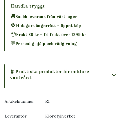
Handla tryggt
🚚
Snabb leverans från vårt lager
🔁
14 dagars ångerrätt – öppet köp
📦
Frakt 89 kr – fri frakt över 1299 kr
💬
Personlig hjälp och rådgivning
🪴 Praktiska produkter för enklare
växtvård.
Artikelnummer
R1
Leverantör
Klorofyllverket