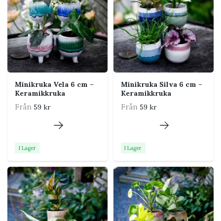
Trä jutesnöret genom hållaren och anpassa
längden.
Placera tillandsian försiktigt i öppningen utan
att klämma bladen.
Häng hållaren ljust men skyddat från stark,
brännande sol.
Ta ut växten när den ska duschas eller
Minikruka Vela 6 cm –
Minikruka Silva 6 cm –
blötläggas och låt den torka innan den sätts
Keramikkruka
Keramikkruka
tillbaka.
Från
Från
59 kr
59 kr
Skötsel och hållbarhet
I Lager
I Lager
Viktigt:
Hållaren ska hållas torr. Ta alltid ur
tillandsian vid vattning och låt både växt och
hållare torka ordentligt.
Vanliga frågor