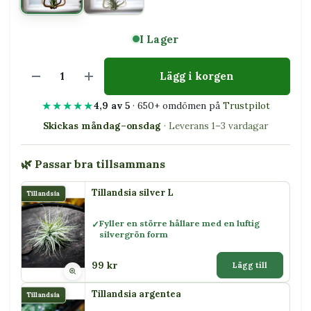
I Lager
Lägg i korgen
★★★★★
4,9 av 5
· 650+ omdömen på
Trustpilot
Skickas måndag–onsdag
· Leverans 1–3 vardagar
🌿 Passar bra tillsammans
Tillandsia silver L
Tillandsia
Fyller en större hållare med en luftig
silvergrön form
99 kr
Lägg till
Tillandsia argentea
Tillandsia