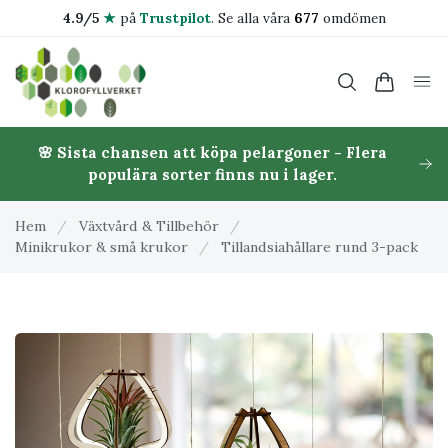
4.9/5
★
på
Trustpilot
.
Se alla våra
677
omdömen
🌸 Sista chansen att köpa pelargoner - Flera
populära sorter finns nu i lager.
Hem
/
Växtvård & Tillbehör
/
Minikrukor & små krukor
/
Tillandsiahållare rund 3-pack