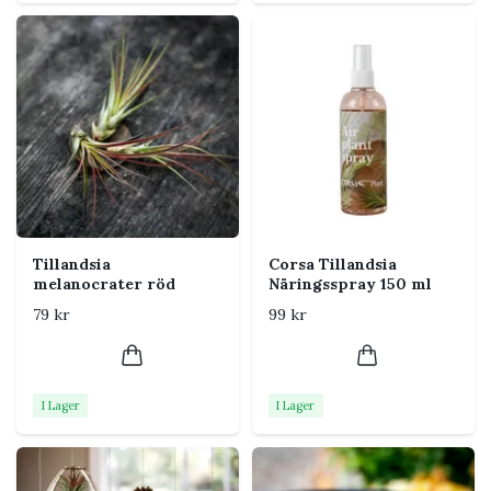
blad är täckta av små fjäll, trichomer, som hjälper den
att ta upp fukt och näring.
Skötsel
Ljus
Mycket ljust med indirekt sol
och mild direkt sol.
Vattning
Skölj eller bada kort ungefär
en gång i veckan och låt
torka snabbt.
Tillandsia
Corsa Tillandsia
melanocrater röd
Näringsspray 150 ml
Jord
Behöver ingen jord. Placera
79 kr
99 kr
plantan fritt i en öppen
hållare där luft kan cirkulera
runt bladen.
I Lager
I Lager
Luftfuktighet
God luftcirkulation. Anpassa
vattningen efter hur torrt
och varmt det är i hemmet.