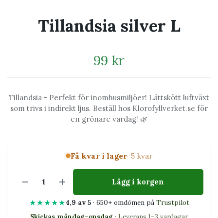
Tillandsia silver L
99 kr
Tillandsia - Perfekt för inomhusmiljöer! Lättskött luftväxt
som trivs i indirekt ljus. Beställ hos Klorofyllverket.se för
en grönare vardag! 🌿
Få kvar i lager
· 5 kvar
Lägg i korgen
★★★★★
4,9 av 5
· 650+ omdömen på
Trustpilot
Skickas måndag–onsdag
· Leverans 1–3 vardagar