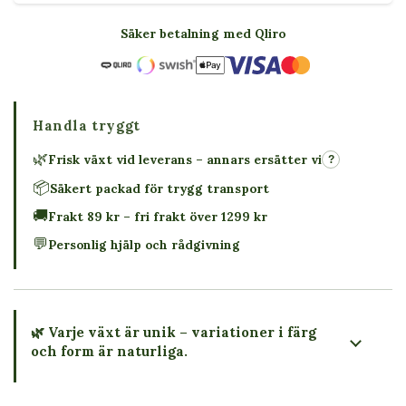
Säker betalning med Qliro
Handla tryggt
🌿
Frisk växt vid leverans – annars ersätter vi
?
📦
Säkert packad för trygg transport
🚚
Frakt 89 kr – fri frakt över 1299 kr
💬
Personlig hjälp och rådgivning
🌿 Varje växt är unik – variationer i färg
och form är naturliga.
→ Köp växten du ser