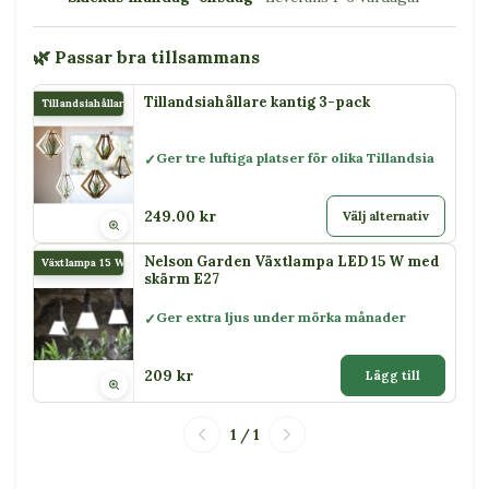
🌿 Passar bra tillsammans
Tillandsiahållare kantig 3-pack
Tillandsiahållare kantig 3-pack
Ger tre luftiga platser för olika Tillandsia
249.00 kr
Välj alternativ
Nelson Garden Växtlampa LED 15 W med
Växtlampa 15 W
skärm E27
Ger extra ljus under mörka månader
209 kr
Lägg till
1 / 1