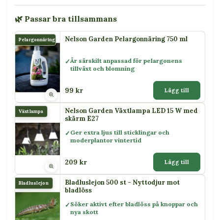
🌿 Passar bra tillsammans
Nelson Garden Pelargonnäring 750 ml
Pelargonnäring
Är särskilt anpassad för pelargonens
tillväxt och blomning
99 kr
Lägg till
Nelson Garden Växtlampa LED 15 W med
Växtlampa
skärm E27
Ger extra ljus till sticklingar och
moderplantor vintertid
209 kr
Lägg till
Bladluslejon 500 st - Nyttodjur mot
Bladluslejon
bladlöss
Söker aktivt efter bladlöss på knoppar och
nya skott