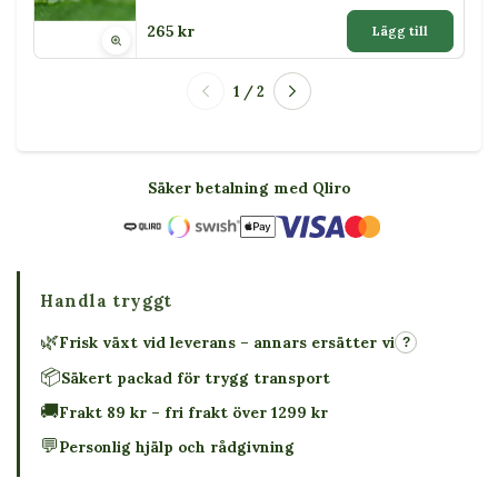
265 kr
Lägg till
1 / 2
Säker betalning med Qliro
Handla tryggt
🌿
Frisk växt vid leverans – annars ersätter vi
?
📦
Säkert packad för trygg transport
🚚
Frakt 89 kr – fri frakt över 1299 kr
💬
Personlig hjälp och rådgivning