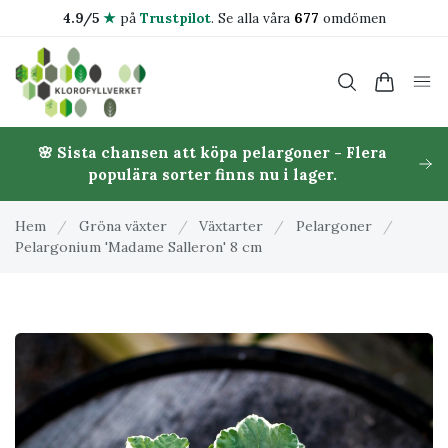
4.9/5
★
på
Trustpilot
.
Se alla våra
677
omdömen
🌸 Sista chansen att köpa pelargoner - Flera
populära sorter finns nu i lager.
Hem
/
Gröna växter
/
Växtarter
/
Pelargoner
/
Pelargonium 'Madame Salleron' 8 cm