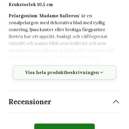
Krukstorlek 10,5 cm
Pelargonium 'Madame Salleron'
är en
zonalpelargon med dekorativa blad med tydlig
zonering, ljusa kanter eller brokiga färgpartier.
Sorten har ett upprätt, buskigt och välförgrenat
växtsätt och passar både som krukväxt och som
säsongsväxt på balkong, uteplats eller i uterum. Det
som särskilt utmärker
Madame Salleron
är
bladverket som är dekorativt även mellan
blomningarna.
Visa hela produktbeskrivningen
Växtbeskrivning
Recensioner
Vetenskapligt
Pelargonium 'Madame
namn
Salleron'
Svenskt namn
Pelargon