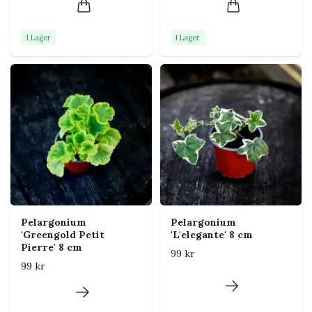
nyinköpta plantor gradvis vid
stark vår- och sommarsol.
I Lager
I Lager
Vattning
Vattna när det översta
jordlagret har torkat. Under
varma sommardagar behövs
mer vatten, medan plantan
ska hållas betydligt torrare
under vintervila.
Jord
Näringsrik och väldränerad
blomjord. Blanda gärna i
perlit om jorden känns
kompakt.
Pelargonium
Pelargonium
Luftfuktighet
Normal till torrare rumsluft
'Greengold Petit
'L'elegante' 8 cm
fungerar bra. God
Pierre' 8 cm
99 kr
luftcirkulation minskar risken
99 kr
för gråmögel och andra
svampangrepp.