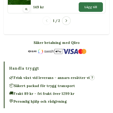
149 kr
Lägg till
1 / 2
Säker betalning med Qliro
Handla tryggt
🌿
Frisk växt vid leverans – annars ersätter vi
?
📦
Säkert packad för trygg transport
🚚
Frakt 89 kr – fri frakt över 1299 kr
💬
Personlig hjälp och rådgivning