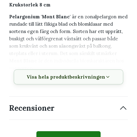
Krukstorlek 8 cm
Pelargonium 'Mont Blanc'
är en zonalpelargon med
rundade till lätt flikiga blad och blomklasar med
sortens egen färg och form. Sorten har ett upprätt,
buskigt och välförgrenat växtsätt och passar både
som krukväxt och som säsongsväxt på balkong,
uteplats eller i uterum. Det som särskilt utmärker
Mont Blanc
är den individuella blomkaraktären hos
just sorten.
Visa hela produktbeskrivningen
Växtbeskrivning
Vetenskapligt
Pelargonium 'Mont Blanc'
Recensioner
namn
Svenskt namn
Pelargon
Familj
Geraniaceae