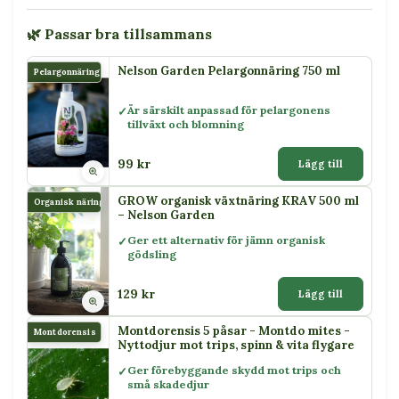
🌿 Passar bra tillsammans
Nelson Garden Pelargonnäring 750 ml
Pelargonnäring
Är särskilt anpassad för pelargonens
tillväxt och blomning
99 kr
Lägg till
GROW organisk växtnäring KRAV 500 ml
Organisk näring
– Nelson Garden
Ger ett alternativ för jämn organisk
gödsling
129 kr
Lägg till
Montdorensis 5 påsar - Montdo mites -
Montdorensis
Nyttodjur mot trips, spinn & vita flygare
Ger förebyggande skydd mot trips och
små skadedjur