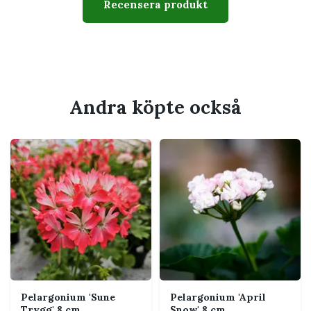
Recensera produkt
Typ
Zonalpelargon
Krukstorlek
8 cm
Växtsätt
Upprätt, buskigt och
välförgrenat
Andra köpte också
Svårighetsgrad
Lätt till medel
Husdjur
Bör hållas utom räckhåll för
katt och hund som tuggar på
växter
Passar perfekt för
Mycket ljust eller soligt läge
Solig fönsterbräda, balkong, uterum eller
uteplats
Pelargonium 'Sune
Pelargonium 'April
Dig som vill spara och övervintra
Trygg' 8 cm
Snow' 8 cm