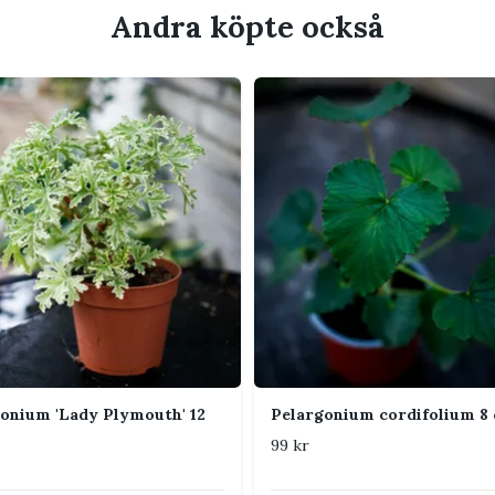
Andra köpte också
fta flikiga blad med en frisk citron- eller
re när den får växa ljust och toppas vid
s arom, men kan även blomma med mindre,
rna med flera timmars sol. Vänj unga eller
r gradvis vid stark vår- och sommarsol.
översta jordlagret har torkat. Under varma
övs mer vatten, medan plantan ska hållas
e under vintervila.
äldränerad blomjord. Blanda gärna i perlit
onium 'Lady Plymouth' 12
Pelargonium cordifolium 8
s kompakt.
99 kr
are rumsluft fungerar bra. God
minskar risken för gråmögel och andra