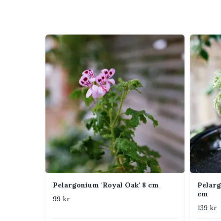
Pelargonium 'Lemon Queen' utvecklar dekorativa, o
citrusliknande doft. Plantans karaktär blir tydliga
behov. Doftpelargoner odlas främst för bladen
ofta nätta blommor.
Skötsel
Ljus
Mycket ljust, gä
nyinköpta planto
Vattning
Vattna när det 
sommardagar beh
betydligt torrar
Jord
Näringsrik och v
Pelargonium 'Royal Oak' 8 cm
Pelarg
om jorden känn
cm
99 kr
139 kr
Luftfuktighet
Normal till torr
luftcirkulation 