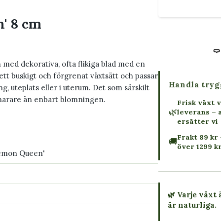
' 8 cm
 med dekorativa, ofta flikiga blad med en
 ett buskigt och förgrenat växtsätt och passar
Handla tryg
 uteplats eller i uterum. Det som särskilt
snarare än enbart blomningen.
Frisk växt v
🌿
leverans – 
ersätter vi
Frakt 89 kr 
🚚
över 1299 k
emon Queen'
🌿 Varje växt 
är naturliga.