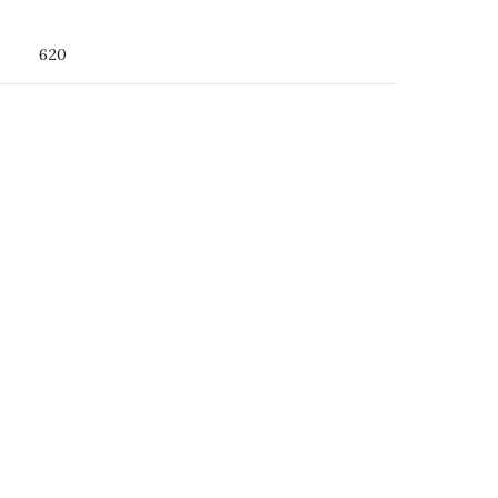
 du ser
620
ss