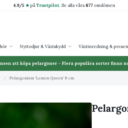
4.9/5
★
på
Trustpilot
.
Se alla våra
677
omdömen
ehör
Nyttodjur & Växtskydd
Växtinredning & presen
ansen att köpa pelargoner - Flera populära sorter finns nu
r
/
Pelargonium 'Lemon Queen' 8 cm
Pelargo