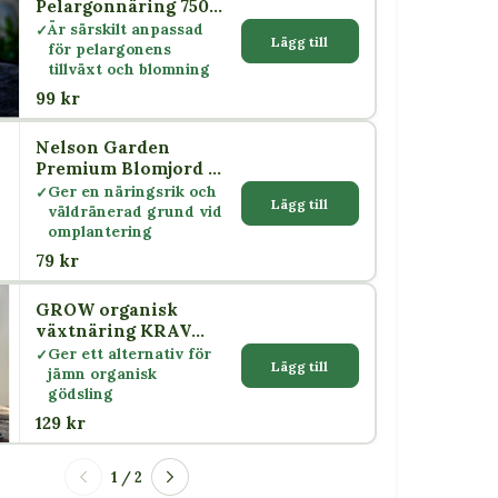
Pelargonnäring 750
ml
Är särskilt anpassad
Lägg till
för pelargonens
tillväxt och blomning
99 kr
Nelson Garden
Premium Blomjord 4
L
Ger en näringsrik och
Lägg till
väldränerad grund vid
omplantering
79 kr
GROW organisk
växtnäring KRAV
500 ml – Nelson
Ger ett alternativ för
Lägg till
Garden
jämn organisk
gödsling
129 kr
1 / 2