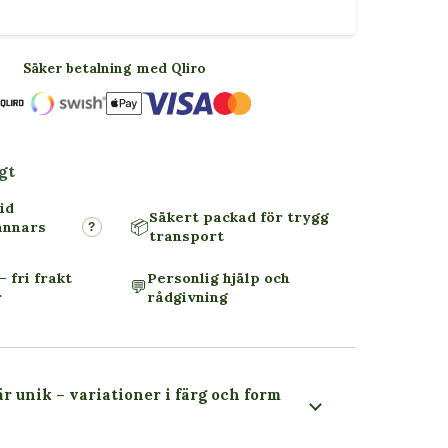
Säker betalning med Qliro
gt
id
Säkert packad för trygg
📦
annars
?
transport
– fri frakt
Personlig hjälp och
💬
r
rådgivning
är unik – variationer i färg och form