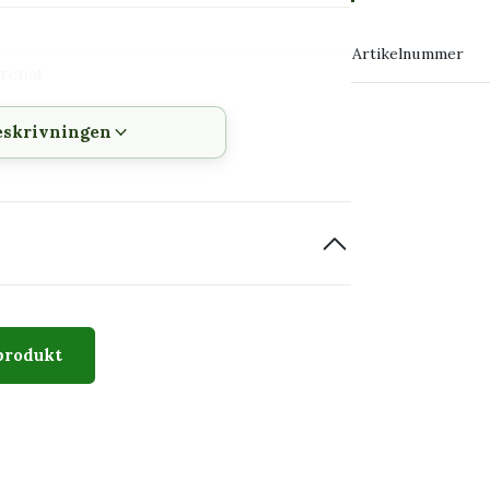
→ Köp växten
Artikelnummer
grenat
→ Kontakta o
eskrivningen
räckhåll för katt och hund som tuggar på
s där bladen kan beröras
samlarvärde
produkt
mar