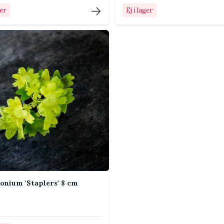
ger
Ej i lager
er växtsäsongen men tål inte frost.
ljust, svalt och frostfritt.
ing regelbundet under vår och sommar.
tor behöver mer näring än många gröna
 öst- eller västfönster. Den passar även i
ost är över. Vänj plantan gradvis vid uteliv
onium 'Staplers' 8 cm
och mer förgrenat växtsätt.