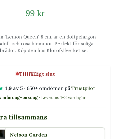
99 kr
m 'Lemon Queen' 8 cm, är en doftpelargon
sdoft och rosa blommor. Perfekt för soliga
brädor. Köp den hos Klorofyllverket.se.
Tillfälligt slut
★
4,9 av 5
· 650+ omdömen på
Trustpilot
as måndag–onsdag
· Leverans 1–3 vardagar
bra tillsammans
Nelson Garden