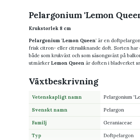
Pelargonium 'Lemon Queen
Krukstorlek 8 cm
Pelargonium 'Lemon Queen'
är en doftpelargon
frisk citron- eller citrusliknande doft. Sorten har
både som krukväxt och som säsongsväxt på balkong,
utmärker
Lemon Queen
är doften i bladverket 
Växtbeskrivning
Vetenskapligt namn
Pelargonium 'L
Svenskt namn
Pelargon
Familj
Geraniaceae
Typ
Doftpelargon