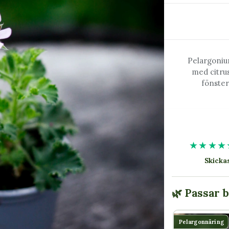
Pelargoniu
med citru
fönster
★★★★
Skick
🌿 Passar 
Pelargonnäring