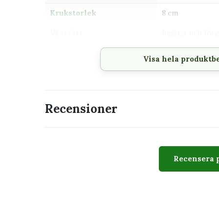
Krukstorlek
8 cm
Växtsätt
Buskigt och för
Svårighetsgrad
Lätt till medel
Visa hela produktb
Husdjur
Bör hållas utom 
växter
Recensioner
Passar perfekt för
Mycket ljust eller soligt läge
Solig fönsterbräda, balkong eller uteplat
Dig som uppskattar aromatiska blad och 
Recensera 
Regelbunden näring under vår och som
Utseende