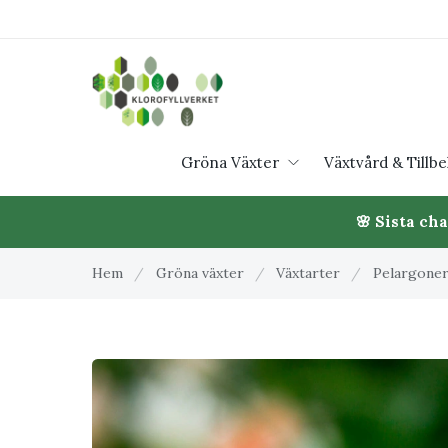
Gröna Växter
Växtvård & Tillb
🌸 Sista ch
Hem
/
Gröna växter
/
Växtarter
/
Pelargone