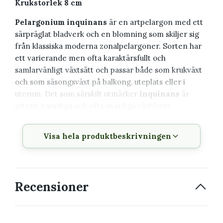
Krukstorlek 8 cm
Pelargonium inquinans
är en artpelargon med ett
särpräglat bladverk och en blomning som skiljer sig
från klassiska moderna zonalpelargoner. Sorten har
ett varierande men ofta karaktärsfullt och
samlarvänligt växtsätt och passar både som krukväxt
och som säsongsväxt på balkong, uteplats eller i
uterum. Det som särskilt utmärker
inquinans
är
artens naturliga och ofta ovanliga växtform.
Växtbeskrivning
Visa hela produktbeskrivningen
Vetenskapligt
Pelargonium inquinans
namn
Recensioner
Svenskt namn
Pelargon
Familj
Geraniaceae