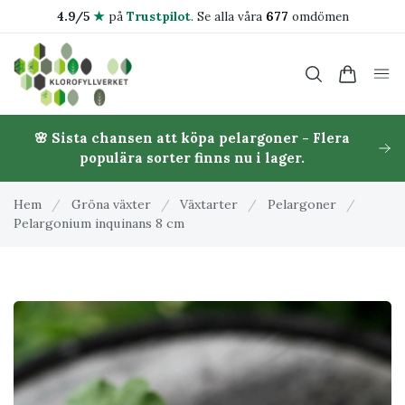
4.9/5
★
på
Trustpilot
.
Se alla våra
677
omdömen
🌸 Sista chansen att köpa pelargoner - Flera
populära sorter finns nu i lager.
Hem
/
Gröna växter
/
Växtarter
/
Pelargoner
/
Pelargonium inquinans 8 cm