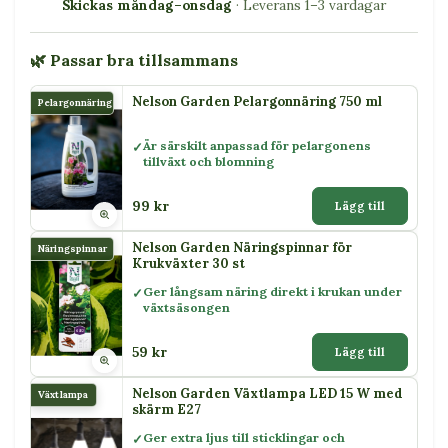
Skickas måndag–onsdag
· Leverans 1–3 vardagar
🌿 Passar bra tillsammans
Nelson Garden Pelargonnäring 750 ml
Pelargonnäring
Är särskilt anpassad för pelargonens
tillväxt och blomning
99 kr
Lägg till
Nelson Garden Näringspinnar för
Näringspinnar
Krukväxter 30 st
Ger långsam näring direkt i krukan under
växtsäsongen
59 kr
Lägg till
Nelson Garden Växtlampa LED 15 W med
Växtlampa
skärm E27
Ger extra ljus till sticklingar och