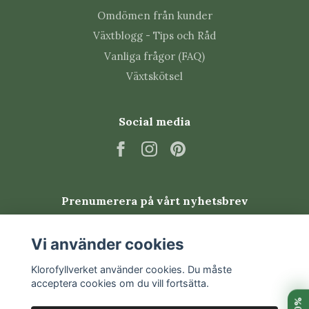
Omdömen från kunder
Tips från Klorofyllverket
Växtblogg - Tips och Råd
Vanliga frågor (FAQ)
Toppa unga plantor om du vill få ett tätare och
Växtskötsel
mer förgrenat växtsätt.
Ta bort vissna blommor och hela blomstängeln
för att främja nya knoppar.
Social media
Ge pelargonnäring regelbundet under
blomningssäsongen, men aldrig till en helt torr
planta.
Övervintra ljust, svalt och frostfritt med
betydligt mindre vatten.
Prenumerera på vårt nyhetsbrev
Vanliga skadedjur
Prenumerera
Vi använder cookies
Pelargoner kan drabbas av bladlöss, trips,
Klorofyllverket använder cookies. Du måste
acceptera cookies om du vill fortsätta.
spinnkvalster och vita flygare. Kontrollera särskilt
nya skott, knoppar och bladens undersidor. God