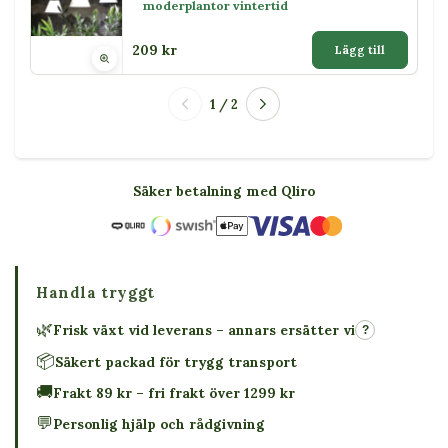
moderplantor vintertid
209 kr
Lägg till
1 / 2
Säker betalning med Qliro
Handla tryggt
🌿
Frisk växt vid leverans – annars ersätter vi
?
📦
Säkert packad för trygg transport
🚚
Frakt 89 kr – fri frakt över 1299 kr
💬
Personlig hjälp och rådgivning