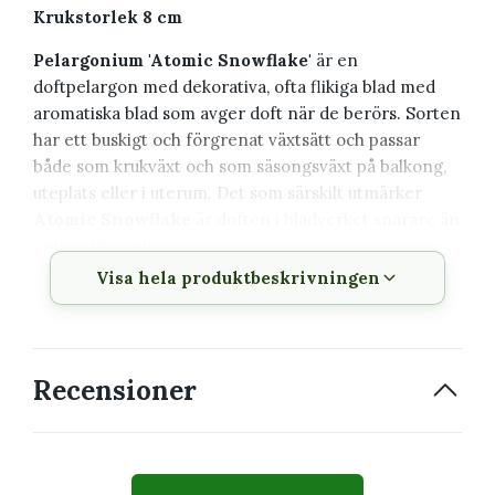
Krukstorlek 8 cm
Pelargonium 'Atomic Snowflake'
är en
doftpelargon med dekorativa, ofta flikiga blad med
aromatiska blad som avger doft när de berörs. Sorten
har ett buskigt och förgrenat växtsätt och passar
både som krukväxt och som säsongsväxt på balkong,
uteplats eller i uterum. Det som särskilt utmärker
Atomic Snowflake
är doften i bladverket snarare än
enbart blomningen.
Visa hela produktbeskrivningen
Växtbeskrivning
Vetenskapligt
Pelargonium 'Atomic
Recensioner
namn
Snowflake'
Svenskt namn
Pelargon
Familj
Geraniaceae