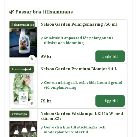
🌿 Passar bra tillsammans
Nelson Garden Pelargonnäring 750 ml
Pelargonnäring
Är särskilt anpassad för pelargonens
tillväxt och blomning
99 kr
Lägg till
Nelson Garden Premium Blomjord 4 L
Premiumjord
Ger en näringsrik och väldränerad grund
vid omplantering
79 kr
Lägg till
Nelson Garden Växtlampa LED 15 W med
Växtlampa
skärm E27
Ger extra ljus till sticklingar och
moderplantor vintertid