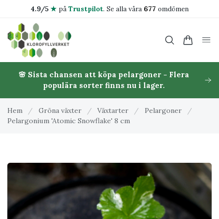
4.9/5
★
på
Trustpilot
.
Se alla våra
677
omdömen
🌸 Sista chansen att köpa pelargoner - Flera
populära sorter finns nu i lager.
Hem
/
Gröna växter
/
Växtarter
/
Pelargoner
/
Pelargonium 'Atomic Snowflake' 8 cm