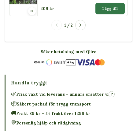
209 kr
Lägg till
1 / 2
Säker betalning med Qliro
Handla tryggt
🌿
Frisk växt vid leverans – annars ersätter vi
?
📦
Säkert packad för trygg transport
🚚
Frakt 89 kr – fri frakt över 1299 kr
💬
Personlig hjälp och rådgivning