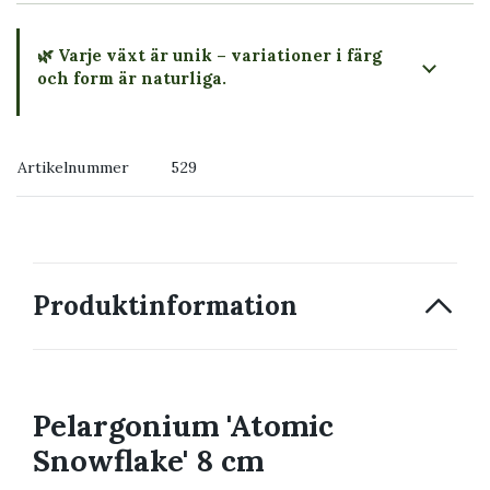
🌿 Varje växt är unik – variationer i färg
och form är naturliga.
→ Köp växten du ser
Artikelnummer
529
→ Kontakta oss
Produktinformation
Pelargonium 'Atomic
Snowflake' 8 cm