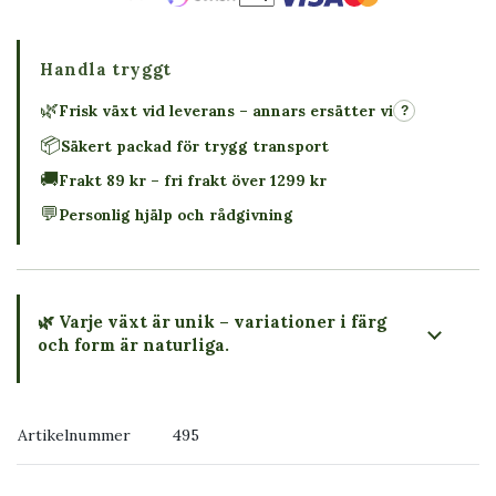
Handla tryggt
🌿
Frisk växt vid leverans – annars ersätter vi
?
📦
Säkert packad för trygg transport
🚚
Frakt 89 kr – fri frakt över 1299 kr
💬
Personlig hjälp och rådgivning
🌿 Varje växt är unik – variationer i färg
och form är naturliga.
→ Köp växten du ser
Artikelnummer
495
→ Kontakta oss