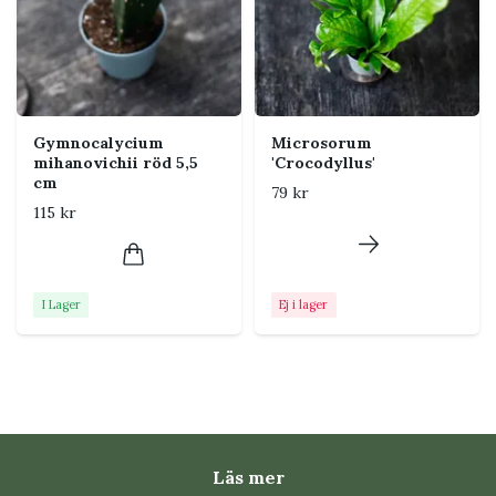
Vanliga problem och
skadedjur
Gula eller mjuka blad kan bero på att jorden
hålls för blöt.
Torra bladkanter kan bero på ojämn vattning,
Gymnocalycium
Microsorum
mihanovichii röd 5,5
'Crocodyllus'
stark sol eller torr luft.
cm
79 kr
Kontrollera nya blad och bladens undersidor
115 kr
regelbundet så upptäcks skadedjur tidigt.
Vanliga frågor
I Lager
Ej i lager
Hur ljust ska Schefflera arboricola
stå?
Ljust till halvskuggigt utan stark direkt sol. Flytta
plantan gradvis om ljusnivån ändras mycket.
Läs mer