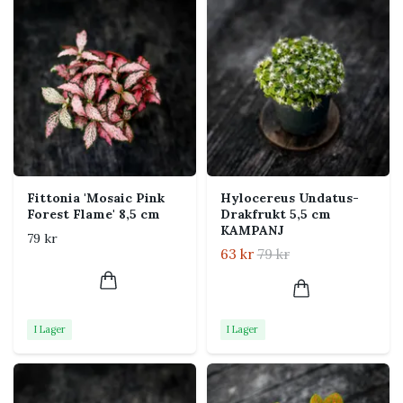
Utseende och växtsätt
Schefflera arboricola har ett växtsätt som är typiskt
för gruppen: varierar mellan upprätt, krypande och
hängande. Färg, bladform och täthet kan variera
mellan exemplar och över året. Nya blad påverkas av
ljus, temperatur och plantans allmänna kondition.
Skötsel
Fittonia 'Mosaic Pink
Hylocereus Undatus-
Forest Flame' 8,5 cm
Drakfrukt 5,5 cm
KAMPANJ
Ljus
Ljust till halvskuggigt utan
79 kr
stark direkt sol
63 kr
79 kr
Vattning
Vattna när jordytan börjat
torka
I Lager
I Lager
Jord
Luftig och väldränerad
krukväxtjord