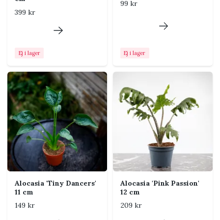
99 kr
aldrig blöt under längre tid.
399 kr
Jord
Luftig, fukthållande och
väldränerad jord. Alocasia
trivs särskilt bra i en
Ej i lager
Ej i lager
blandning anpassad för
känsliga tropiska rötter.
Luftfuktighet
Gärna högre än normal
rumsluft. Undvik torr
elementvärme och kalla
drag.
Temperatur
Trivs bäst varmt och jämnt,
helst över cirka 18 °C. Skydda
från temperaturer under 15
°C.
Alocasia 'Tiny Dancers'
Alocasia 'Pink Passion'
11 cm
12 cm
Näring
Ge svag växtnäring
regelbundet under vår och
149 kr
209 kr
sommar. Minska eller pausa