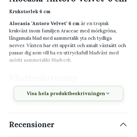
Krukstorlek 6 cm
Alocasia ’Antoro Velvet’ 6 cm
är en tropisk
krukväxt inom familjen Araceae med mörkgröna,
långsmala blad med sammetslik yta och tydliga
nerver. Växten har ett upprätt och smalt växtsätt och
passar dig som vill ha en uttrycksfull bladväxt med
mörkt sammetslikt bladverk.
Växtbeskrivning
Visa hela produktbeskrivningen
Vetenskapligt
Alocasia ’Antoro Velvet’ 6 cm
namn
Familj
Araceae
Recensioner
Krukstorlek
6 cm