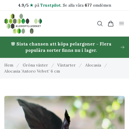
4.9/5
★
på
Trustpilot
.
Se alla våra
677
omdömen
🌸 Sista chansen att köpa pelargoner - Flera
populära sorter finns nu i lager.
Hem
/
Gröna växter
/
Växtarter
/
Alocasia
/
Alocasia ’Antoro Velvet’ 6 cm