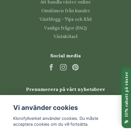
Att handla växter online
överflödigt vatten rinna bort.
Omdömen från kunder
Vrid krukan regelbundet så att växten utvecklas
jämnt mot ljuset.
Växtblogg - Tips och Råd
Om plantan går in i vila under vintern, minska
Vanliga frågor (FAQ)
vattningen men håll knölen varm och lätt fuktad.
Växtskötsel
Vanliga skadedjur
Social media
Alocasia drabbas relativt lätt av spinnkvalster och kan
även få trips eller bladlöss, särskilt i varm och torr
luft. Kontrollera bladens undersidor och nya blad
regelbundet. Vid angrepp bör växten isoleras och
behandlingen sättas in tidigt.
Prenumerera på vårt nyhetsbrev
Vanliga frågor om Alocasia
Prenumerera
Vi använder cookies
’Antoro Velvet’ 6 cm
Klorofyllverket använder cookies. Du måste
acceptera cookies om du vill fortsätta.