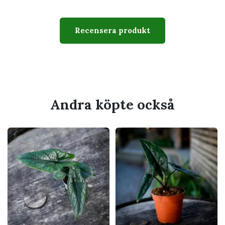
Växtsätt
Upprätt och smalt
Svårighetsgrad
Medel
Recensera produkt
Giftig
Ja, bör hållas utom räckhåll
för barn och husdjur som
tuggar på växter
Passar perfekt för
Andra köpte också
Hylla, skrivbord eller mindre växtställ
Växtskåp eller plats med högre
luftfuktighet
Dig som gillar skulpturala och ovanliga blad
Ett dragfritt läge nära öst- eller
västfönster
En minikruka anpassad för 6 cm innerkruka