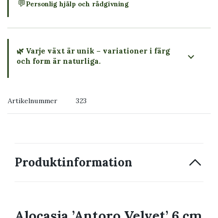
💬
Personlig hjälp och rådgivning
🌿 Varje växt är unik – variationer i färg
och form är naturliga.
→ Köp växten du ser
Artikelnummer
323
→ Kontakta oss
Produktinformation
Alocasia ’Antoro Velvet’ 6 cm