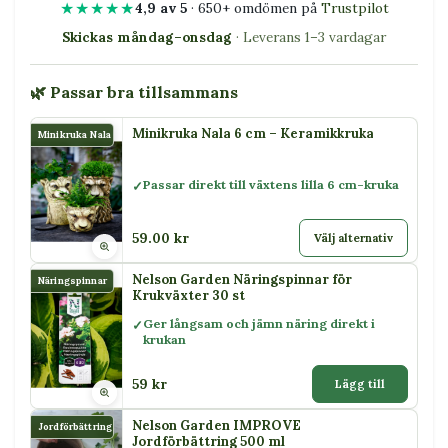
★★★★★
4,9 av 5
· 650+ omdömen på
Trustpilot
Skickas måndag–onsdag
· Leverans 1–3 vardagar
🌿 Passar bra tillsammans
Minikruka Nala 6 cm – Keramikkruka
Minikruka Nala
Passar direkt till växtens lilla 6 cm-kruka
59.00 kr
Välj alternativ
Nelson Garden Näringspinnar för
Näringspinnar
Krukväxter 30 st
Ger långsam och jämn näring direkt i
krukan
59 kr
Lägg till
Nelson Garden IMPROVE
Jordförbättring
Jordförbättring 500 ml