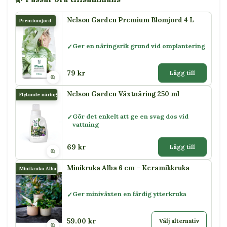
Nelson Garden Premium Blomjord 4 L
Premiumjord
Ger en näringsrik grund vid omplantering
79 kr
Lägg till
Nelson Garden Växtnäring 250 ml
Flytande näring
Gör det enkelt att ge en svag dos vid
vattning
69 kr
Lägg till
Minikruka Alba 6 cm – Keramikkruka
Minikruka Alba
Ger miniväxten en färdig ytterkruka
59.00 kr
Välj alternativ