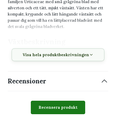
familjen Urticaceae med små grågröna blad med
silverton och ett tätt, mjukt växtsätt. Växten har ett
kompakt, krypande och lätt hängande växtsätt och
passar dig som vill ha en lättplacerad bladväxt med
det svala grågröna bladverket.
Växtbeskrivning
Visa hela produktbeskrivningen
Vetenskapligt
Pilea ’Greyzy’
namn
Svenskt namn
Pilea
Recensioner
Familj
Urticaceae
Krukstorlek
6 cm
Växtsätt
Kompakt, krypande och lätt
Recensera produkt
hängande