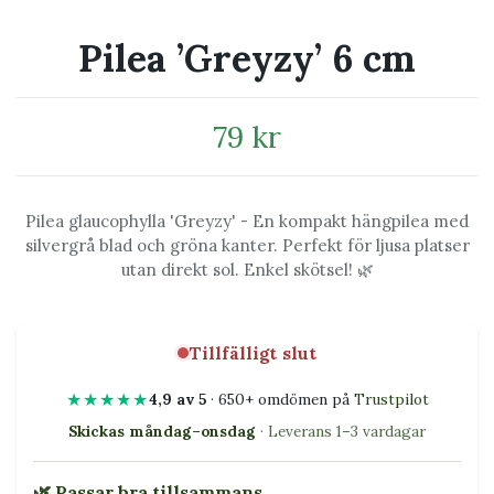
Pilea ’Greyzy’ 6 cm
79 kr
Pilea glaucophylla 'Greyzy' - En kompakt hängpilea med
silvergrå blad och gröna kanter. Perfekt för ljusa platser
utan direkt sol. Enkel skötsel! 🌿
Tillfälligt slut
★★★★★
4,9 av 5
· 650+ omdömen på
Trustpilot
Skickas måndag–onsdag
· Leverans 1–3 vardagar
🌿 Passar bra tillsammans