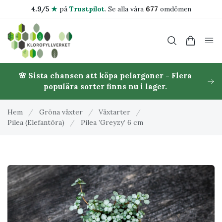
4.9/5
★
på
Trustpilot
.
Se alla våra
677
omdömen
🌸 Sista chansen att köpa pelargoner - Flera
populära sorter finns nu i lager.
Hem
/
Gröna växter
/
Växtarter
/
Pilea (Elefantöra)
/
Pilea ’Greyzy’ 6 cm