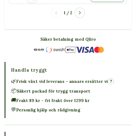
1 / 2
Säker betalning med Qliro
Handla tryggt
🌿
Frisk växt vid leverans – annars ersätter vi
?
📦
Säkert packad för trygg transport
🚚
Frakt 89 kr – fri frakt över 1299 kr
💬
Personlig hjälp och rådgivning